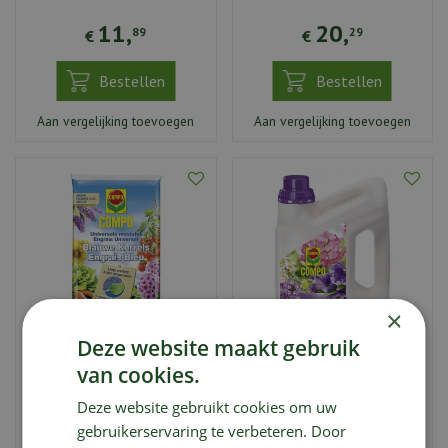
11
,
20
,
89
29
€
€
Bestellen
Bestellen
Aan vergelijking toevoegen
Aan vergelijking toevoegen
×
Deze website maakt gebruik
Compo Universele
Compo Vloeibare
van cookies.
Meststof Blauw Novatec
Meststof Geraniums &
Deze website gebruikt cookies om uw
Balkonplanten
gebruikerservaring te verbeteren. Door
21
,
19
,
99
99