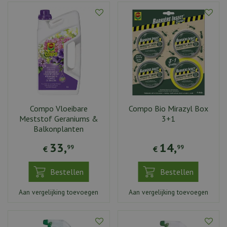
Compo Vloeibare
Compo Bio Mirazyl Box
Meststof Geraniums &
3+1
Balkonplanten
33
,
14
,
99
99
€
€
Bestellen
Bestellen
Aan vergelijking toevoegen
Aan vergelijking toevoegen