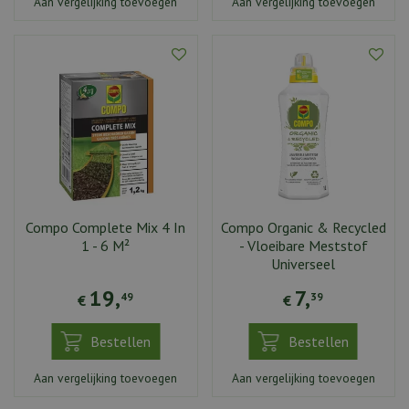
Aan vergelijking toevoegen
Aan vergelijking toevoegen
Compo Complete Mix 4 In
Compo Organic & Recycled
1 - 6 M²
- Vloeibare Meststof
Universeel
19
,
7
,
49
39
€
€
Bestellen
Bestellen
Aan vergelijking toevoegen
Aan vergelijking toevoegen