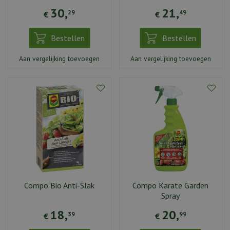
30
,
21
,
29
49
€
€
Bestellen
Bestellen
Aan vergelijking toevoegen
Aan vergelijking toevoegen
Compo Bio Anti-Slak
Compo Karate Garden
Spray
18
,
20
,
39
99
€
€