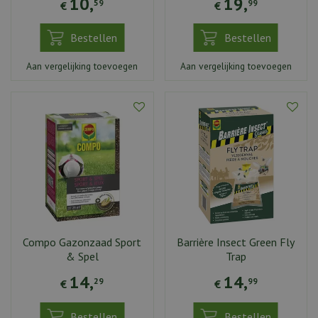
10
,
19
,
59
99
€
€
Bestellen
Bestellen
Aan vergelijking toevoegen
Aan vergelijking toevoegen
Compo Gazonzaad Sport
Barrière Insect Green Fly
& Spel
Trap
14
,
14
,
29
99
€
€
Bestellen
Bestellen