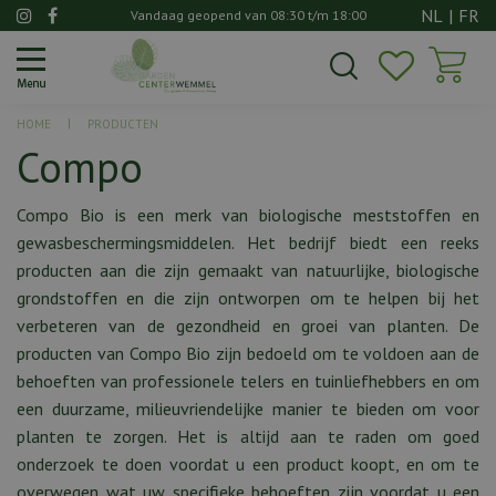
G
NL
|
FR
Vandaag geopend van
08:30
t/m
18:00
a
n
a
a
HOME
PRODUCTEN
r
Compo
c
o
n
Compo Bio is een merk van biologische meststoffen en
t
gewasbeschermingsmiddelen. Het bedrijf biedt een reeks
e
producten aan die zijn gemaakt van natuurlijke, biologische
n
grondstoffen en die zijn ontworpen om te helpen bij het
t
verbeteren van de gezondheid en groei van planten. De
producten van Compo Bio zijn bedoeld om te voldoen aan de
behoeften van professionele telers en tuinliefhebbers en om
een duurzame, milieuvriendelijke manier te bieden om voor
planten te zorgen. Het is altijd aan te raden om goed
onderzoek te doen voordat u een product koopt, en om te
overwegen wat uw specifieke behoeften zijn voordat u een