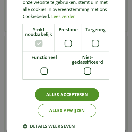
€
€
onze website te gebruiken, stemt u in met
alle cookies in overeenstemming met ons
Bestellen
Bestellen
Cookiebeleid.
Lees verder
Aan vergelijking toevoegen
Aan vergelijking toevoegen
Strikt
Prestatie
Targeting
noodzakelijk
Functioneel
Niet-
geclassificeerd
ALLES ACCEPTEREN
Compo Bio Vloeibare
Compo Karate Garden
Meststof Kruiden
Sierplanten Spray
ALLES AFWIJZEN
9
,
21
,
39
59
€
€
DETAILS WEERGEVEN
Bestellen
Bestellen