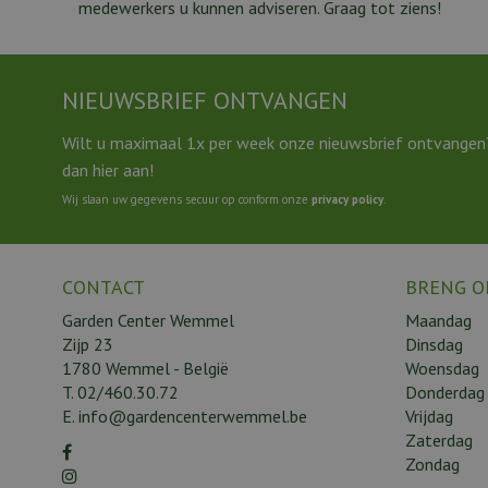
medewerkers u kunnen adviseren. Graag tot ziens!
NIEUWSBRIEF ONTVANGEN
Wilt u maximaal 1x per week onze nieuwsbrief ontvangen
dan hier aan!
Wij slaan uw gegevens secuur op conform onze
privacy policy
.
CONTACT
BRENG O
Garden Center Wemmel
Maandag
Zijp 23
Dinsdag
1780 Wemmel - België
Woensdag
T.
02/460.30.72
Donderdag
E.
info@gardencenterwemmel.be
Vrijdag
Zaterdag
Zondag