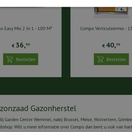
 Easy Mix 2 In 1 - 100 M²
Compo Verticuteermix - 1
36
,
40
,
99
99
€
€
Bestellen
Bestellen
zonzaad Gazonherstel
j Garden Center Wemmel, nabij Brussel, Meise, Wolvertem, Grimbe
webshop. Wilt u meer informatie over Compo dan bent u ook van ha