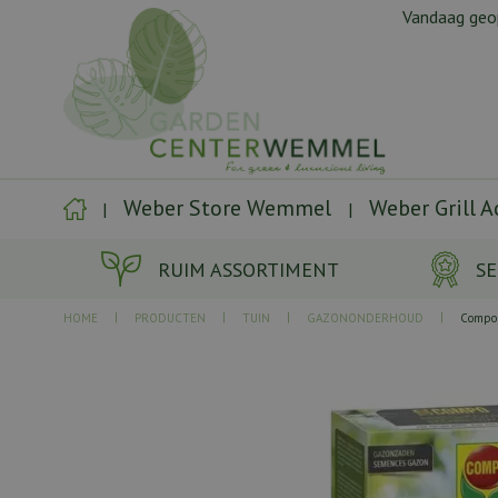
Ga
Vandaag ge
naar
content
Weber Store Wemmel
Weber Grill 
RUIM ASSORTIMENT
SE
HOME
PRODUCTEN
TUIN
GAZONONDERHOUD
Compo 