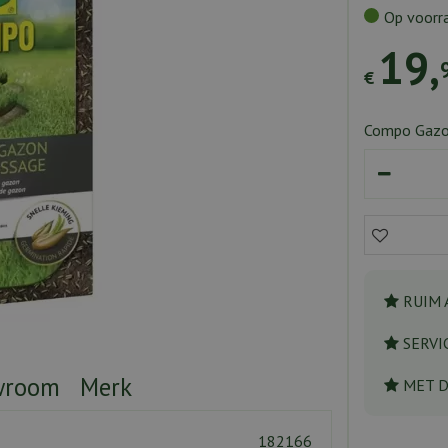
Op voorr
19
,
€
Compo Gazo
RUIM 
SERVI
wroom
Merk
MET 
182166