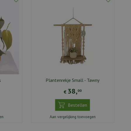
s
Plantenrekje Small - Tawny
38
,
00
€
Bestellen
en
Aan vergelijking toevoegen