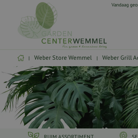
Ga
Vandaag ge
naar
content
Weber Store Wemmel
Weber Grill 
RUIM ASSORTIMENT
SE