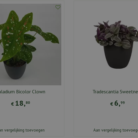
aladium Bicolor Clown
Tradescantia Sweetne
18
,
6
,
80
99
€
€
an vergelijking toevoegen
Aan vergelijking toevoeg