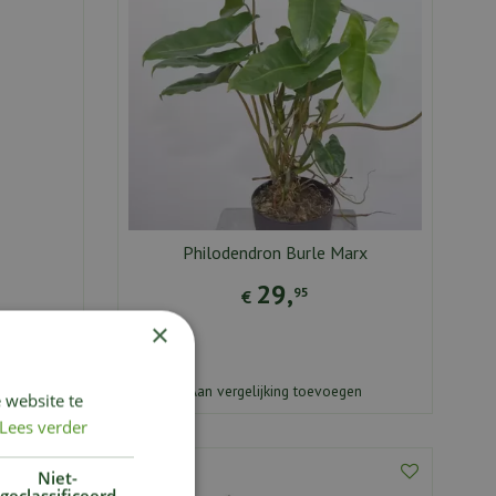
Philodendron Burle Marx
29
,
95
€
×
en
Aan vergelijking toevoegen
 website te
Lees verder
Niet-
geclassificeerd