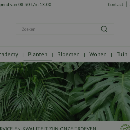
opend van
08:30
t/m
18:00
Contact
Academy
Planten
Bloemen
Wonen
Tuin
RVICE EN KWALITEIT ZIJN ONZE TROEVEN