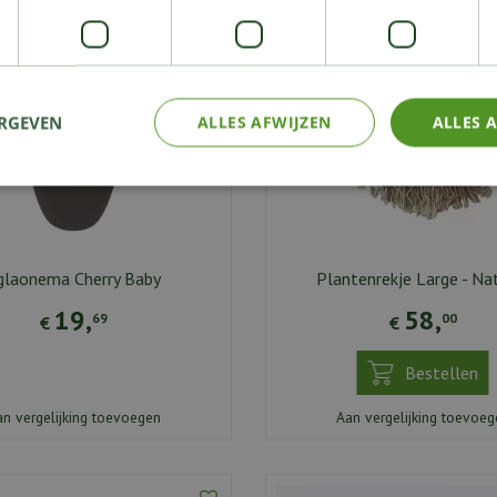
ERGEVEN
ALLES AFWIJZEN
ALLES 
glaonema Cherry Baby
Plantenrekje Large - Na
19
,
58
,
69
00
€
€
Bestellen
an vergelijking toevoegen
Aan vergelijking toevoeg