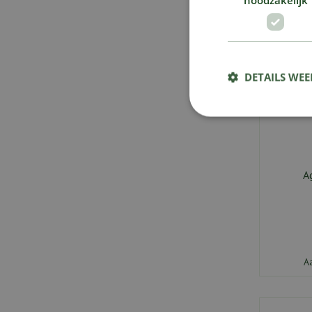
DETAILS WE
A
A