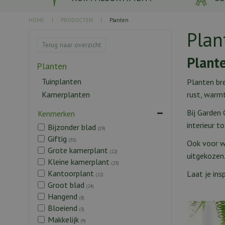
HOME
PRODUCTEN
Planten
Plan
Terug naar overzicht
Plante
Planten
Tuinplanten
Planten bre
rust, warmt
Kamerplanten
Bij Garden 
Kenmerken
interieur t
Bijzonder blad
(19)
Giftig
(35)
Ook voor w
Grote kamerplant
(22)
uitgekozen
Kleine kamerplant
(23)
Kantoorplant
Laat je ins
(22)
Groot blad
(24)
Hangend
(8)
Bloeiend
(3)
Makkelijk
(9)