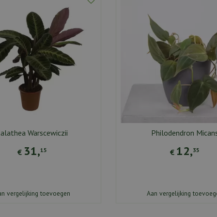
alathea Warscewiczii
Philodendron Mican
31
,
12
,
15
35
€
€
an vergelijking toevoegen
Aan vergelijking toevoeg