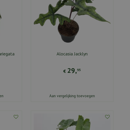
ariegata
Alocasia Jacklyn
29
,
95
€
en
Aan vergelijking toevoegen