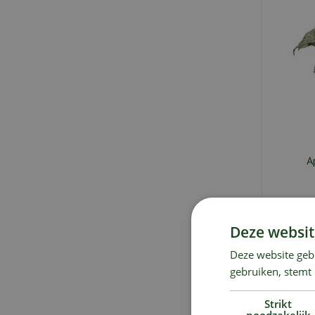
A
Deze websit
A
Deze website geb
gebruiken, stemt
Strikt
noodzakelijk