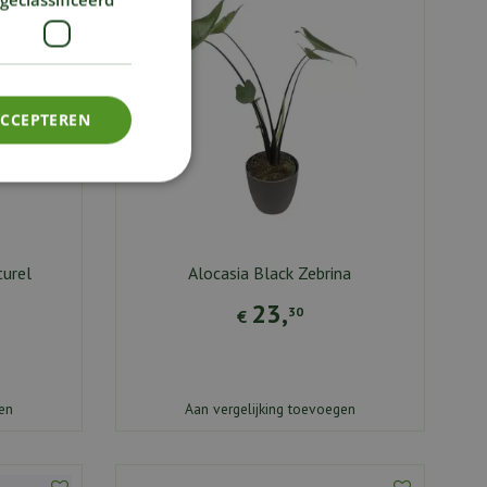
ACCEPTEREN
turel
Alocasia Black Zebrina
23
,
30
€
en
Aan vergelijking toevoegen