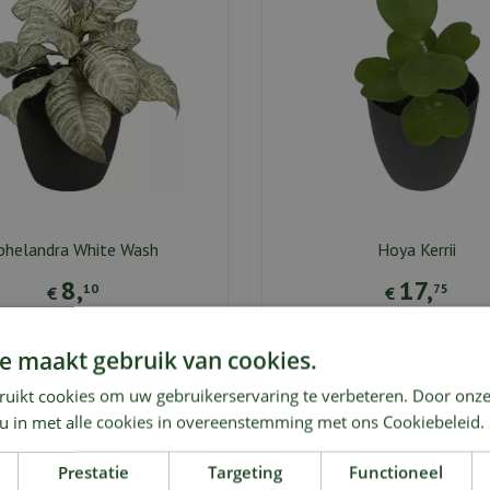
phelandra White Wash
Hoya Kerrii
8
,
17
,
10
75
€
€
e maakt gebruik van cookies.
an vergelijking toevoegen
Aan vergelijking toevoeg
ruikt cookies om uw gebruikerservaring te verbeteren. Door onze
 u in met alle cookies in overeenstemming met ons Cookiebeleid.
Prestatie
Targeting
Functioneel