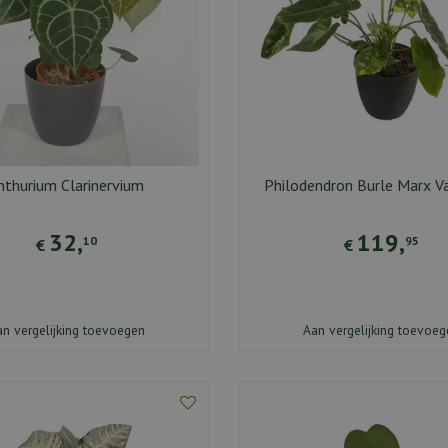
nthurium Clarinervium
Philodendron Burle Marx V
32
,
119
,
10
95
€
€
an vergelijking toevoegen
Aan vergelijking toevoeg