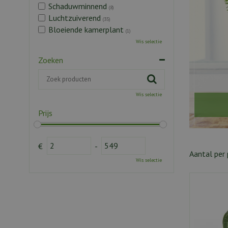
Schaduwminnend
(8)
Luchtzuiverend
(35)
Bloeiende kamerplant
(1)
Wis selectie
Zoeken
Wis selectie
Prijs
€
-
Aantal per 
Wis selectie