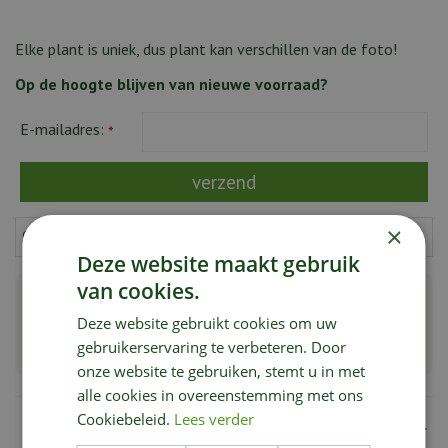
Elke plant is uniek, dus plant kan verschillen van de foto!
Op de hoogte blijven van nieuwe voorraad?
E-mailadres:
*
×
Deze website maakt gebruik
van cookies.
Groot aanbod bijzondere & zeldzame planten
Deze website gebruikt cookies om uw
Planten van de hoogste kwaliteit
gebruikerservaring te verbeteren. Door
onze website te gebruiken, stemt u in met
alle cookies in overeenstemming met ons
Cookiebeleid.
Lees verder
Omschrijving