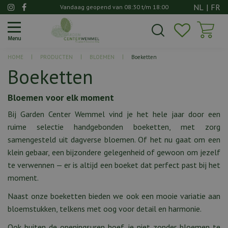
G
NL
|
FR
Vandaag geopend van
08:30
t/m
18:00
a
n
a
a
HOME
PRODUCTEN
BLOEMEN
Boeketten
r
Boeketten
c
o
n
Bloemen voor elk moment
t
Bij Garden Center Wemmel vind je het hele jaar door een
e
ruime selectie handgebonden boeketten, met zorg
n
t
samengesteld uit dagverse bloemen. Of het nu gaat om een
klein gebaar, een bijzondere gelegenheid of gewoon om jezelf
te verwennen — er is altijd een boeket dat perfect past bij het
moment.
Naast onze boeketten bieden we ook een mooie variatie aan
bloemstukken, telkens met oog voor detail en harmonie.
Ook buiten de openingsuren hoef je niet zonder bloemen te