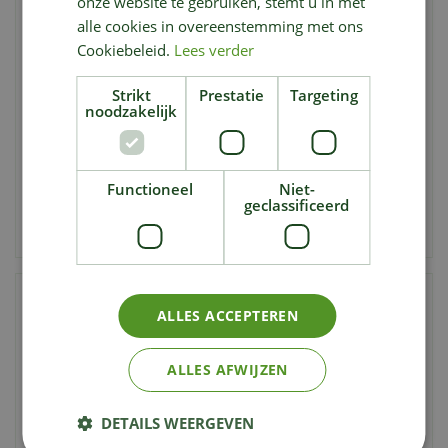
onze website te gebruiken, stemt u in met
alle cookies in overeenstemming met ons
Cookiebeleid.
Lees verder
Strikt
Prestatie
Targeting
noodzakelijk
Harmony's Charm (M)
Once upon a heart (M)
vanaf
vanaf
35
,
35
,
00
00
€
€
Functioneel
Niet-
Bestellen
Bestellen
geclassificeerd
Aan vergelijking toevoegen
Aan vergelijking toevoegen
ALLES ACCEPTEREN
ALLES AFWIJZEN
DETAILS WEERGEVEN