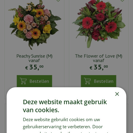
Peachy Sunrise (M)
The Flower of Love (M)
vanaf
vanaf
35
,
35
,
00
00
€
€
Bestellen
Bestellen
×
Aan vergelijking toevoegen
Aan vergelijking toevoegen
Deze website maakt gebruik
van cookies.
Deze website gebruikt cookies om uw
gebruikerservaring te verbeteren. Door