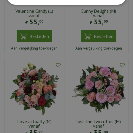
Valentine Candy (L)
Sunny Delight (M)
vanaf
vanaf
55
,
35
,
00
00
€
€
Bestellen
Bestellen
Aan vergelijking toevoegen
Aan vergelijking toevoegen
Love actually (M)
Just the two of us (M)
vanaf
vanaf
35
,
35
,
00
00