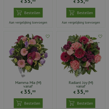
35
,
35
,
00
00
€
€
Bestellen
Bestellen
Aan vergelijking toevoegen
Aan vergelijking toevoegen
Mamma Mia (M)
Radiant Joy (M)
vanaf
vanaf
35
,
35
,
00
00
€
€
Bestellen
Bestellen