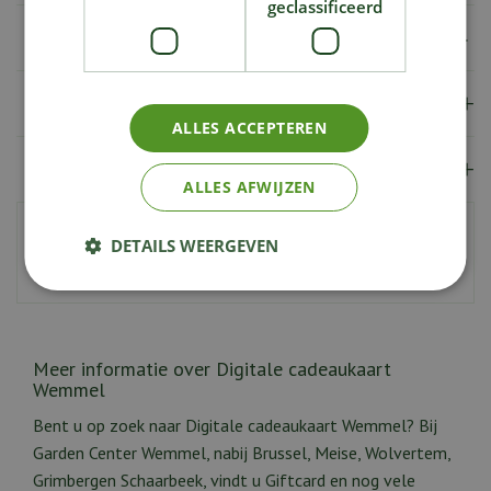
geclassificeerd
Specificaties
Verzendkosten
ALLES ACCEPTEREN
Showroom
ALLES AFWIJZEN
Artikelnummer
226078
DETAILS WEERGEVEN
EAN code
9900000133344
Meer informatie over Digitale cadeaukaart
Wemmel
Bent u op zoek naar Digitale cadeaukaart Wemmel? Bij
Garden Center Wemmel, nabij Brussel, Meise, Wolvertem,
Grimbergen Schaarbeek, vindt u Giftcard en nog vele