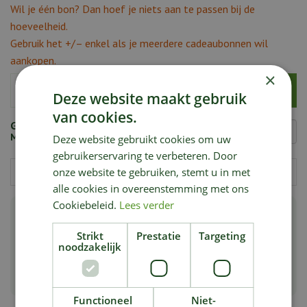
Wil je één bon? Dan hoef je niets aan te passen bij de
hoeveelheid.
Gebruik het +/– enkel als je meerdere cadeaubonnen wil
aankopen.
×
Deze website maakt gebruik
van cookies.
Gewenste waarde
Minimale waarde: € 5,00
Deze website gebruikt cookies om uw
gebruikerservaring te verbeteren. Door
onze website te gebruiken, stemt u in met
alle cookies in overeenstemming met ons
Cookiebeleid.
Lees verder
RUIM ASSORTIMENT
Strikt
Prestatie
Targeting
SERVICE EN KWALITEIT ZIJN ONZE TROEVEN
noodzakelijk
MET DE GROOTSTE ZORG EN BEKWAAMHEID
Functioneel
Niet-