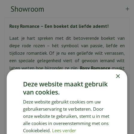
Showroom
Rosy Romance – Een boeket dat liefde ademt!
Laat je hart spreken met dit betoverende boeket van
diepe rode rozen – hét symbool van passie, liefde en
tijdloze romantiek. Of je nu een geliefde wilt verrassen,
een speciale gelegenheid viert of gewoon iemand wilt
laten weten hoe bijzonder ze zijn,
Rosy Romance
maakt
×
elk moment magisch.
Deze website maakt gebruik
Perfect voor:
van cookies.
Romantische gebaren
Deze website gebruikt cookies om uw
Jubilea & verjaardagen
gebruikerservaring te verbeteren. Door
Huwelijksaanzoeken & Valentijnsdag
onze website te gebruiken, stemt u in met
"Zomaar, omdat ik van je hou"
alle cookies in overeenstemming met ons
Bestel vandaag nog en laat de liefde bloeien!
Cookiebeleid.
Lees verder