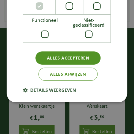
samengesteld!
Functioneel
Niet-
geclassificeerd
KIJK OOK EENS NAAR:
ALLES ACCEPTEREN
ALLES AFWIJZEN
DETAILS WEERGEVEN
Klein wenskaartje
Wenskaart
1
,
3
,
00
50
€
€
Bestellen
Bestellen