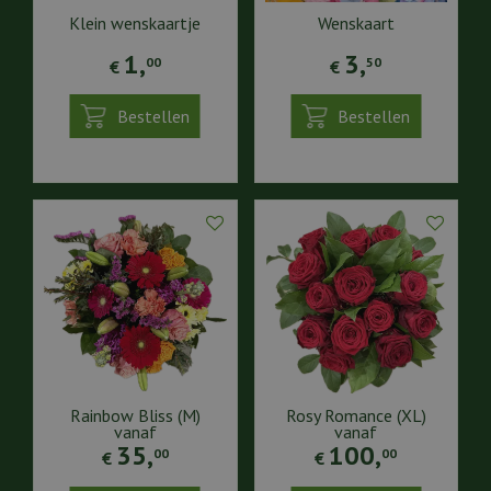
Klein wenskaartje
Wenskaart
1
,
3
,
00
50
€
€
Bestellen
Bestellen
Rainbow Bliss (M)
Rosy Romance (XL)
vanaf
vanaf
35
,
100
,
00
00
€
€