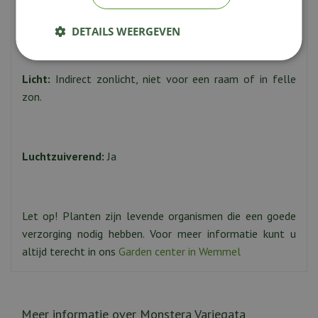
Water:
Regelmatig, laat de kluit goed opdrogen tussen
gietbeurten in om wortel rot te voorkomen.
DETAILS WEERGEVEN
Licht:
Indirect zonlicht, niet voor een raam of in felle
zon.
Luchtzuiverend:
Ja
Let op! Planten zijn levende organismen die een goede
verzorging nodig hebben. Voor meer informatie kunt u
altijd terecht in ons
Garden center in Wemmel
Meer informatie over Monstera Variegata