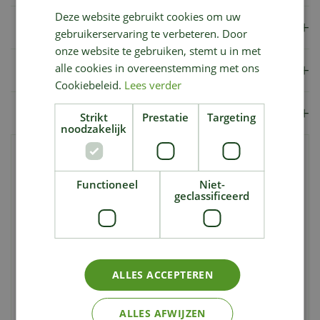
Deze website gebruikt cookies om uw
Specificaties
gebruikerservaring te verbeteren. Door
onze website te gebruiken, stemt u in met
Verzendkosten
alle cookies in overeenstemming met ons
Cookiebeleid.
Lees verder
Showroom
Strikt
Prestatie
Targeting
noodzakelijk
De prachtige bladeren van de Monstera zijn niet alleen
decoratief maar zijn ook luchtzuiverend. In China staat
Functioneel
Niet-
de Monstera symbool voor een lang leven. De plant is
geclassificeerd
redelijk makkelijk in verzorging en kan in de juiste
omstandigheden erg groot worden. Zeker deze variatie
met de wit gevlekte bladerdelen is een echte
eyecatcher in je huiskamer!
ALLES ACCEPTEREN
ALLES AFWIJZEN