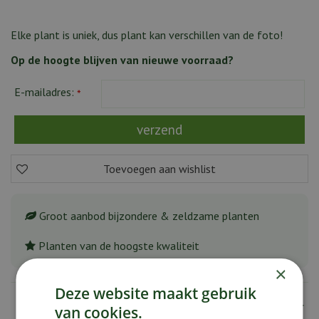
Elke plant is uniek, dus plant kan verschillen van de foto!
Op de hoogte blijven van nieuwe voorraad?
E-mailadres:
*
Groot aanbod bijzondere & zeldzame planten
Planten van de hoogste kwaliteit
×
Deze website maakt gebruik
Omschrijving
van cookies.