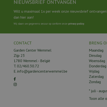
NIEUWSBRIEF ONTVANGEN
Wilt u maximaal 1x per week onze nieuwsbrief ontvangen
dan hier aan!
Wij slaan uw gegevens secuur op conform onze
privacy policy
.
CONTACT
BRENG O
Garden Center Wemmel
Maandag
Zijp 23
Dinsdag
1780 Wemmel - België
Woensdag
T.
02/460.30.72
Donderdag
E.
info@gardencenterwemmel.be
Vrijdag
Zaterdag
Zondag
* juli - au
Toon alle o