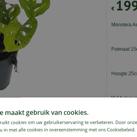
19
€
Monstera Ad
Potmaat 1
Hoogte 25
Vul het nu
commentaar
e maakt gebruik van cookies.
Op de hoogt
ndkosten
Showroom
ruikt cookies om uw gebruikerservaring te verbeteren. Door onze
 u in met alle cookies in overeenstemming met ons Cookiebeleid.
E-mailadre
oment. De opvallende bladeren met van nature