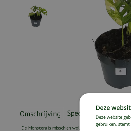
Deze websit
Specificaties
Verze
Omschrijving
Deze website geb
gebruiken, stemt
De Monstera is misschien wel dé kamerplant van het m