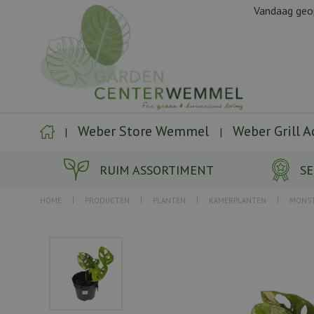
Ga
Vandaag ge
naar
content
Weber Store Wemmel
Weber Grill 
RUIM ASSORTIMENT
SE
HOME
PRODUCTEN
PLANTEN
KAMERPLANTEN
MONS