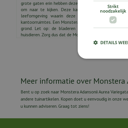
grote gaten erin hebben deze plant de bijnaam 'Gatenpl
Strikt
om naar te kijken. Deze kamerplant is ook nog een
noodzakelijk
leefomgeving waarin deze staat. De Gatenplant 
kantoorruimtes. Een Monstera staat het liefst in de ha
grond. Let op: de bladeren van de Monstera zijn gif
huisdieren. Zorg dus dat de Monstera buiten bereik staat
DETAILS WE
Meer informatie over Monstera 
Bent u op zoek naar Monstera Adansonii Aurea Variegata
andere tuinartikelen. Kopen doet u eenvoudig in onze 
u kunnen adviseren. Graag tot ziens!