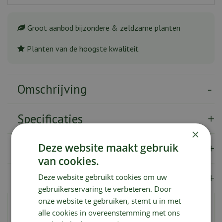
Groot aanbod bijzondere & zeldzame planten
Planten van de hoogste kwaliteit
Omschrijving
Specificaties
×
Deze website maakt gebruik
Verzendkosten
van cookies.
Showroom
Deze website gebruikt cookies om uw
gebruikerservaring te verbeteren. Door
onze website te gebruiken, stemt u in met
De Aglaonema Salmon Fantasy, in het Nederlands ook
alle cookies in overeenstemming met ons
wel Chinese Evergreen genoemd, brengt kleur in de