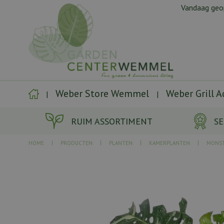
Ga
Vandaag ge
naar
content
Weber Store Wemmel
Weber Grill 
RUIM ASSORTIMENT
SE
HOME
PRODUCTEN
PLANTEN
KAMERPLANTEN
MONS