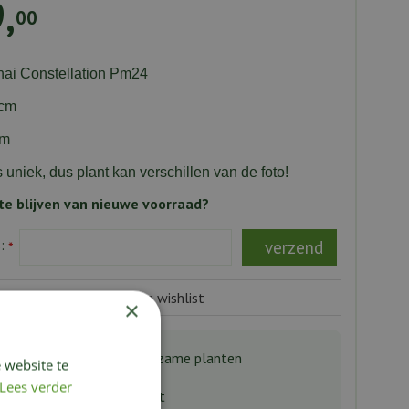
9
,
00
hai Constellation Pm24
4cm
cm
s uniek, dus plant kan verschillen van de foto!
e blijven van nieuwe voorraad?
s:
*
×
aanbod bijzondere & zeldzame planten
 website te
Lees verder
n van de hoogste kwaliteit