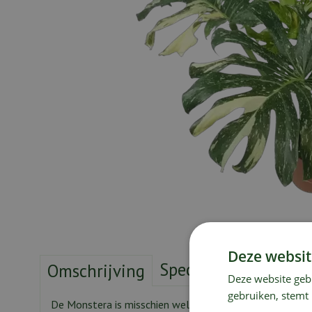
Deze websit
Specificaties
Verze
Omschrijving
Deze website geb
gebruiken, stemt
De Monstera is misschien wel dé kamerplant van het m