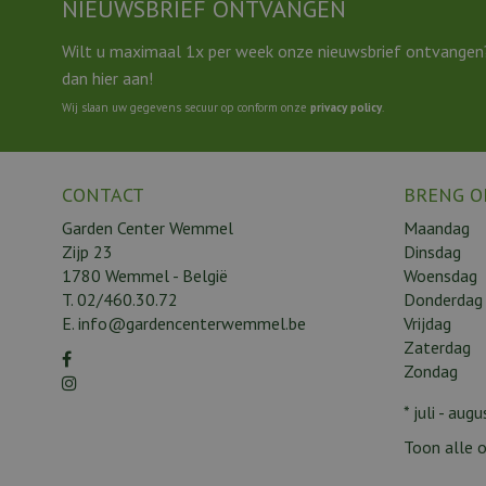
NIEUWSBRIEF ONTVANGEN
Wilt u maximaal 1x per week onze nieuwsbrief ontvangen
dan hier aan!
Wij slaan uw gegevens secuur op conform onze
privacy policy
.
CONTACT
BRENG O
Garden Center Wemmel
Maandag
Zijp 23
Dinsdag
1780 Wemmel - België
Woensdag
T.
02/460.30.72
Donderdag
E.
info@gardencenterwemmel.be
Vrijdag
Zaterdag
Zondag
* juli - au
Toon alle o