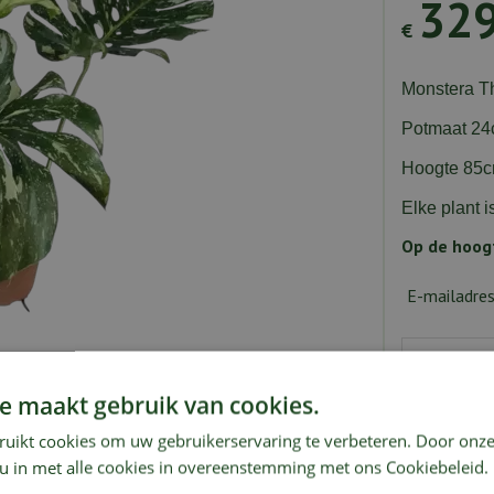
32
€
Monstera T
Potmaat 2
Hoogte 85
Elke plant i
Op de hoogt
E-mailadre
e maakt gebruik van cookies.
ndkosten
Showroom
Groot 
ruikt cookies om uw gebruikerservaring te verbeteren. Door onze
 u in met alle cookies in overeenstemming met ons Cookiebeleid.
Plante
oment. De opvallende bladeren met van nature