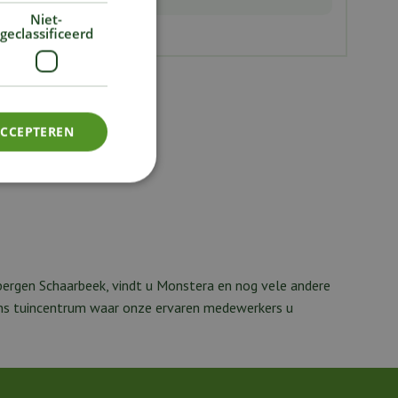
Niet-
geclassificeerd
ACCEPTEREN
ergen Schaarbeek, vindt u Monstera en nog vele andere
 ons tuincentrum waar onze ervaren medewerkers u