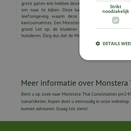
grote gaten erin hebben deze plant de bijnaam 'Gatenpl
Strikt
om naar te kijken. Deze kamerplant is ook nog een
noodzakelijk
leefomgeving waarin deze staat. De Gatenplant 
kantoorruimtes. Een Monstera staat het liefst in de ha
grond. Let op: de bladeren van de Monstera zijn gif
huisdieren. Zorg dus dat de Monstera buiten bereik staat
DETAILS WE
Meer informatie over Monstera
Bent u op zoek naar Monstera Thai Constelation pm24? 
tuinartikelen. Kopen doet u eenvoudig in onze webshop
kunnen adviseren. Graag tot ziens!