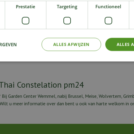
ant' gegeven. Een Monstera is niet alleen leuk
Prestatie
Targeting
Functioneel
s sterk luchtzuiverend en verbeterd dus de
is daarom ook een graag geziene plant in
lfschaduw en gaat gebaat bij een lichtvochtige
tig voor kinderen, honden, katten en andere
.
ERGEVEN
ALLES AFWIJZEN
ALLES 
 Thai Constelation pm24
Bij Garden Center Wemmel, nabij Brussel, Meise, Wolvertem, Grimb
. Wilt u meer informatie over dan bent u ook van harte welkom in