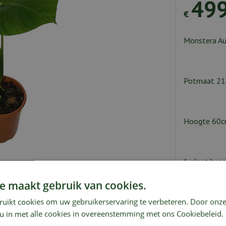
49
€
Monstera Au
Potmaat 2
Hoogte 60cm
1 plant besch
Op de hoogt
e maakt gebruik van cookies.
ndkosten
Showroom
ruikt cookies om uw gebruikerservaring te verbeteren. Door onze
E-mailadre
 u in met alle cookies in overeenstemming met ons Cookiebeleid.
oment. De opvallende bladeren met van nature