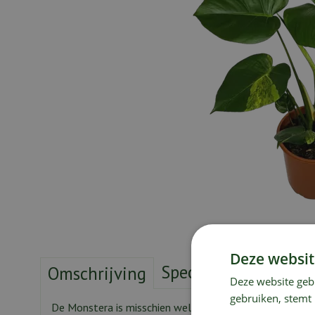
Deze websit
Specificaties
Verze
Omschrijving
Deze website geb
gebruiken, stemt
De Monstera is misschien wel dé kamerplant van het m