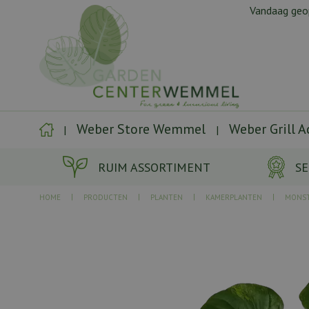
Ga
Vandaag ge
naar
content
Weber Store Wemmel
Weber Grill 
RUIM ASSORTIMENT
SE
HOME
PRODUCTEN
PLANTEN
KAMERPLANTEN
MONS