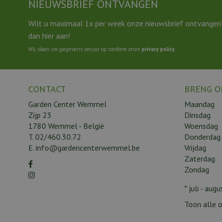
NIEUWSBRIEF ONTVANGEN
Wilt u maximaal 1x per week onze nieuwsbrief ontvangen
dan hier aan!
Wij slaan uw gegevens secuur op conform onze
privacy policy
.
CONTACT
BRENG O
Garden Center Wemmel
Maandag
Zijp 23
Dinsdag
1780 Wemmel - België
Woensdag
T.
02/460.30.72
Donderdag
E.
info@gardencenterwemmel.be
Vrijdag
Zaterdag
Zondag
* juli - au
Toon alle o