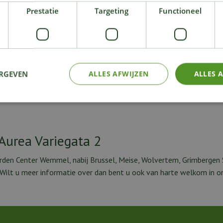
ant' gegeven. Een Monstera is niet alleen leuk
Prestatie
Targeting
Functioneel
s sterk luchtzuiverend en verbeterd dus de
is daarom ook een graag geziene plant in
Groot 
lfschaduw en gaat gebaat bij een lichtvochtige
tig voor kinderen, honden, katten en andere
Plante
.
ERGEVEN
ALLES AFWIJZEN
ALLES 
Aurea Variegata 2
arden Center Wemmel, nabij Brussel, Meise, Wolvertem, Grimbergen 
. Wilt u meer informatie over dan bent u ook van harte welkom in