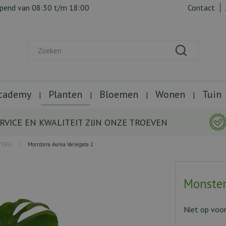
opend van
08:30
t/m
18:00
Contact
Academy
Planten
Bloemen
Wonen
Tuin
RVICE EN KWALITEIT ZIJN ONZE TROEVEN
TERA
Monstera Aurea Variegata 2
Monster
Niet op voo