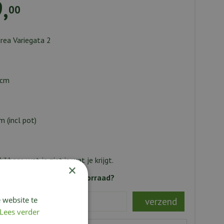
9
,
00
rea Variegata 2
1cm
 (incl pot)
ikbaar, wat je ziet is wat je krijgt.
×
e blijven van nieuwe voorraad?
 website te
s:
*
Lees verder