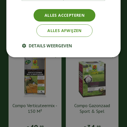
Sport & Spel - Promo
100 M²
45
,
36
,
49
99
ALLES ACCEPTEREN
€
€
Bestellen
Bestellen
ALLES AFWIJZEN
DETAILS WEERGEVEN
Compo Verticuteermix -
Compo Gazonzaad
150 M²
Sport & Spel
99
99