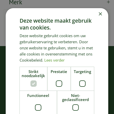
Merk
×
Artikelnummer
182163
Deze website maakt gebruik
EAN code
5411196016419
van cookies.
Merk
Compo
Deze website gebruikt cookies om uw
gebruikerservaring te verbeteren. Door
onze website te gebruiken, stemt u in met
alle cookies in overeenstemming met ons
KIJK OOK EENS NAAR:
Cookiebeleid.
Lees verder
Strikt
Prestatie
Targeting
noodzakelijk
Functioneel
Niet-
geclassificeerd
Compo Gazonzaad
Compo Easy Mix 2 In 1 -