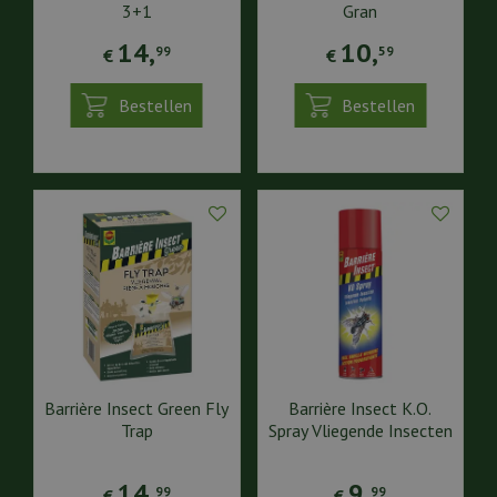
3+1
Gran
14
,
10
,
99
59
€
€
Bestellen
Bestellen
Barrière Insect Green Fly
Barrière Insect K.O.
Trap
Spray Vliegende Insecten
14
,
9
,
99
99
€
€