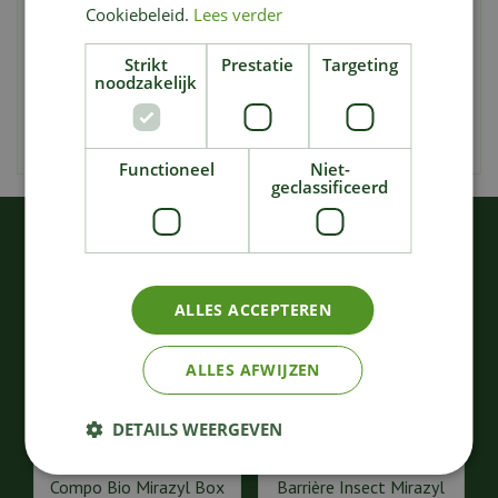
snel en langdurig effect en schrikt insecten af zodra ze
Cookiebeleid.
Lees verder
ermee in contact komen. Het zorgt voor een shockeffect
en laat geen vlekken achter. Mieren, kevers, pissebedden,
Strikt
Prestatie
Targeting
noodzakelijk
zilvervisjes, vlooien, krekels, kakkerlakken, vliegen,
wespen, muggen, motten, motvliegjes, en vele andere
insecten kunnen met dit product worden bestreden.
Functioneel
Niet-
geclassificeerd
KIJK OOK EENS NAAR:
ALLES ACCEPTEREN
ALLES AFWIJZEN
DETAILS WEERGEVEN
Compo Bio Mirazyl Box
Barrière Insect Mirazyl