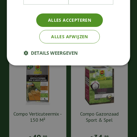
Sport & Spel - Promo
100 M²
45
,
36
,
49
99
€
€
ALLES ACCEPTEREN
Bestellen
Bestellen
ALLES AFWIJZEN
DETAILS WEERGEVEN
Compo Verticuteermix -
Compo Gazonzaad
150 M²
Sport & Spel
99
99