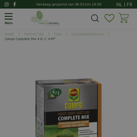
G
NL
|
FR
Vandaag geopend van
08:30
t/m
18:00
a
n
a
a
HOME
PRODUCTEN
TUIN
GAZONONDERHOUD
r
Compo Complete Mix 4 In 1 - 6 M²
c
o
n
t
e
n
t