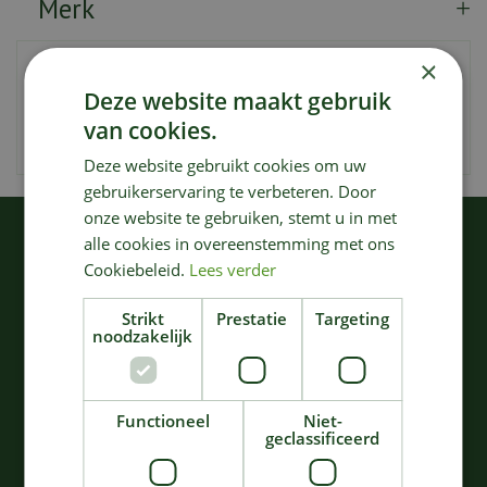
Merk
×
Artikelnummer
193200
Deze website maakt gebruik
EAN code
5411196016099
van cookies.
Merk
Compo
Deze website gebruikt cookies om uw
gebruikerservaring te verbeteren. Door
onze website te gebruiken, stemt u in met
KIJK OOK EENS NAAR:
alle cookies in overeenstemming met ons
Cookiebeleid.
Lees verder
Strikt
Prestatie
Targeting
noodzakelijk
Functioneel
Niet-
geclassificeerd
Compo Gazonzaad
Compo Easy Mix 2 In 1 -