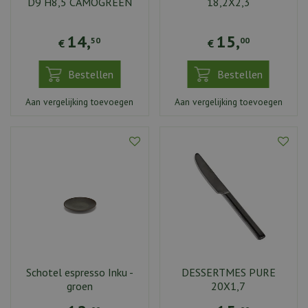
D9 H8,5 CAMOGREEN
18,2X2,3
14
,
15
,
50
00
€
€
Bestellen
Bestellen
Aan vergelijking toevoegen
Aan vergelijking toevoegen
Schotel espresso Inku -
DESSERTMES PURE
groen
20X1,7