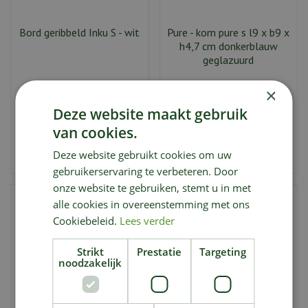
Bord geribbeld Inku S - wit
Pure - kom pure s l9 x b9 x
h4,7 cm donkerblauw
geglazuurd
×
9
,
11
,
00
50
€
€
Deze website maakt gebruik
van cookies.
Bestellen
Bestellen
Deze website gebruikt cookies om uw
Aan vergelijking toevoegen
Aan vergelijking toevoegen
gebruikerservaring te verbeteren. Door
onze website te gebruiken, stemt u in met
alle cookies in overeenstemming met ons
Cookiebeleid.
Lees verder
Strikt
Prestatie
Targeting
noodzakelijk