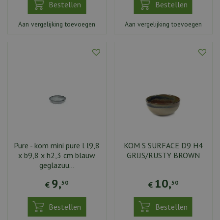
Bestellen
Bestellen
Aan vergelijking toevoegen
Aan vergelijking toevoegen
Pure - kom mini pure l l9,8
KOM S SURFACE D9 H4
x b9,8 x h2,3 cm blauw
GRIJS/RUSTY BROWN
geglazuu…
9
,
10
,
50
50
€
€
Bestellen
Bestellen