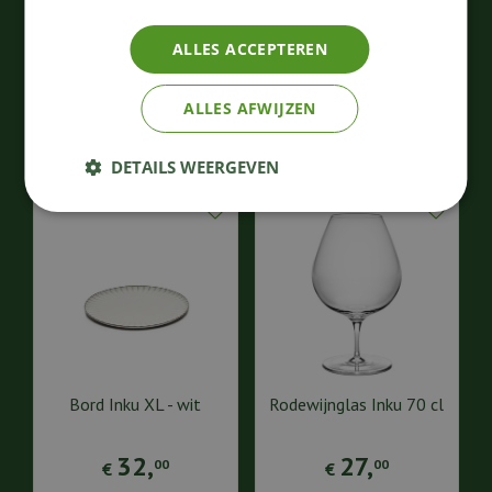
90
,
68
,
ALLES ACCEPTEREN
00
00
€
€
Bestellen
Bestellen
ALLES AFWIJZEN
DETAILS WEERGEVEN
Bord Inku XL - wit
Rodewijnglas Inku 70 cl
32
,
27
,
00
00
€
€