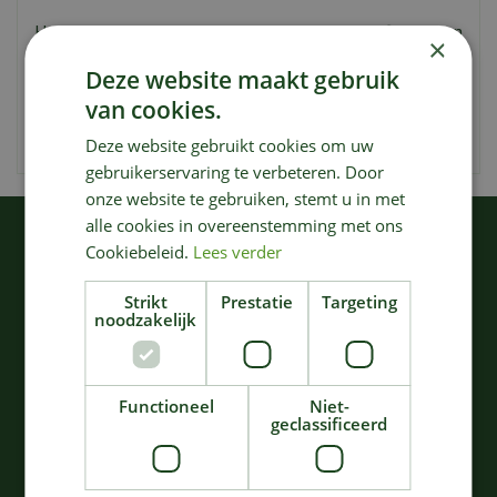
Het was het Japanse gevoel voor verfijning en
×
imperfecte perfectie die topchef Sergio Herman wist te
Deze website maakt gebruik
inspireren tot het gloednieuwe Inku-servies. Een servies
van cookies.
met duidelijke verwijzingen naar schelpvormen, naar
bloesems en de abstracte structuren van de natuur.
Deze website gebruikt cookies om uw
gebruikerservaring te verbeteren. Door
onze website te gebruiken, stemt u in met
alle cookies in overeenstemming met ons
KIJK OOK EENS NAAR:
Cookiebeleid.
Lees verder
Strikt
Prestatie
Targeting
noodzakelijk
Functioneel
Niet-
geclassificeerd
Officemes Inku
Serveerkom Inku S - wit