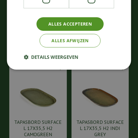
H5,5 CAMOGREEN
SURFACE M 40x20 H2,3
105
,
74
,
00
00
ALLES ACCEPTEREN
€
€
Bestellen
Bestellen
ALLES AFWIJZEN
DETAILS WEERGEVEN
TAPASBORD SURFACE
TAPASBORD SURFACE
L 17X35,5 H2
L 17X35,5 H2 INDI
CAMOGREEN
GREY