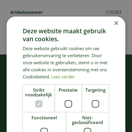
Artikelnummer
170763
EAN code
5420000746527
×
Deze website maakt gebruik
Merk
Serax
van cookies.
Kleur
Grijs
Deze website gebruikt cookies om uw
gebruikerservaring te verbeteren. Door
onze website te gebruiken, stemt u in met
KIJK OOK EENS NAAR:
alle cookies in overeenstemming met ons
Cookiebeleid.
Lees verder
Strikt
Prestatie
Targeting
noodzakelijk
Functioneel
Niet-
geclassificeerd
SCHAAL SURFACE D32
CONTOUR SNIJPLANK