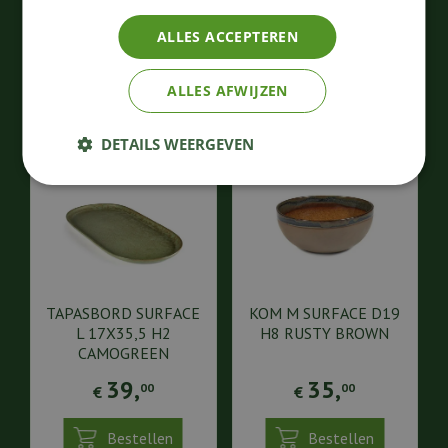
ALLES ACCEPTEREN
Bestellen
Bestellen
ALLES AFWIJZEN
DETAILS WEERGEVEN
TAPASBORD SURFACE
KOM M SURFACE D19
L 17X35,5 H2
H8 RUSTY BROWN
CAMOGREEN
39
,
35
,
00
00
€
€
Bestellen
Bestellen