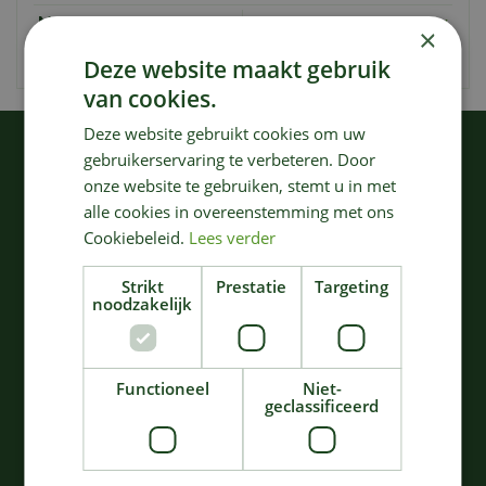
Merk
Serax
×
Kleur
Grijs
Deze website maakt gebruik
van cookies.
Deze website gebruikt cookies om uw
KIJK OOK EENS NAAR:
gebruikerservaring te verbeteren. Door
onze website te gebruiken, stemt u in met
alle cookies in overeenstemming met ons
Cookiebeleid.
Lees verder
Strikt
Prestatie
Targeting
noodzakelijk
Functioneel
Niet-
SCHAAL SURFACE D32
CONTOUR SNIJPLANK
geclassificeerd
H5,5 CAMOGREEN
SURFACE M 40x20 H2,3
105
,
74
,
00
00
€
€