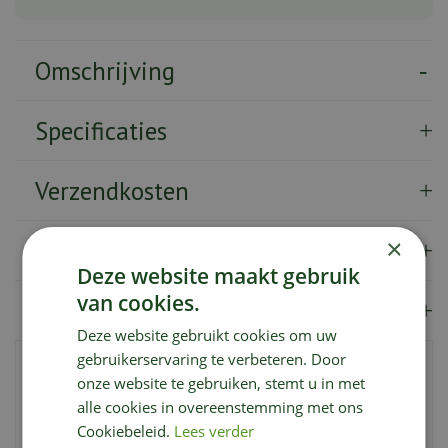
Omschrijving
Specificaties
Verzendkosten
×
Showroom
Deze website maakt gebruik
van cookies.
Merk
Deze website gebruikt cookies om uw
gebruikerservaring te verbeteren. Door
Compo K.O. Spray Kruipende Insecten is een efficiënte
onze website te gebruiken, stemt u in met
spuitbus die gebruiksklaar is voor de bestrijding van
alle cookies in overeenstemming met ons
kruipende insecten zoals kakkerlakken, pissebedden,
Cookiebeleid.
Lees verder
vlooien, zilvervisjes, wantsen, teken, mieren, luizen,