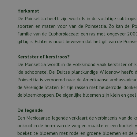
Herkomst
De Poinsettia heeft zijn wortels in de vochtige subtropi
soorten en maten voor van de Poinsettia. Zo kan de Po
familie van de Euphorbiaceae: een ras met ongeveer 2000 v
giftig is. Echter is nooit bewezen dat het gif van de Poi
Kerstster of kerstroos?
De Poinsettia wordt in de volksmond vaak kerstster of k
‘de schoonste’. De Duitse plantkundige Wildenow heeft
Poinsettia is vernoemd naar de Amerikaanse ambassadeur J
de Verenigde Staten. Er zijn rassen met helderrode, donke
de bloemknoppen. De eigenlijke bloemen zijn klein en geel 
De legende
Een Mexicaanse legende verklaart de verbintenis van de k
onkruid in de berm van de weg en maakte er een boeket va
boeket te bloemen met rode en groene bloemen en de ke