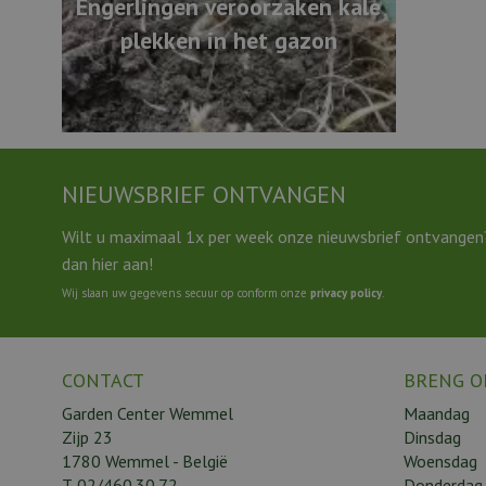
Engerlingen veroorzaken kale
plekken in het gazon
NIEUWSBRIEF ONTVANGEN
Wilt u maximaal 1x per week onze nieuwsbrief ontvangen
dan hier aan!
Wij slaan uw gegevens secuur op conform onze
privacy policy
.
CONTACT
BRENG O
Garden Center Wemmel
Maandag
Zijp 23
Dinsdag
1780 Wemmel - België
Woensdag
T.
02/460.30.72
Donderdag