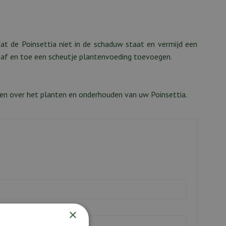
t de Poinsettia niet in de schaduw staat en vermijd een
 af en toe een scheutje plantenvoeding toevoegen.
ten over het planten en onderhouden van uw Poinsettia.
×