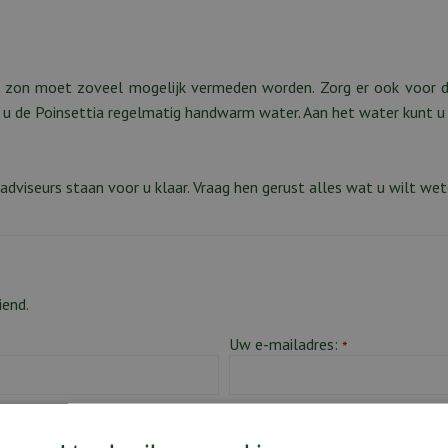
le zon moet zoveel mogelijk vermeden worden. Zorg er ook voor da
u de Poinsettia regelmatig handwarm water. Aan het water kunt u
dviseurs staan voor u klaar. Vraag hen gerust alles wat u wilt we
iend.
Uw e-mailadres:
*
E-mailadres van ontvanger:
*