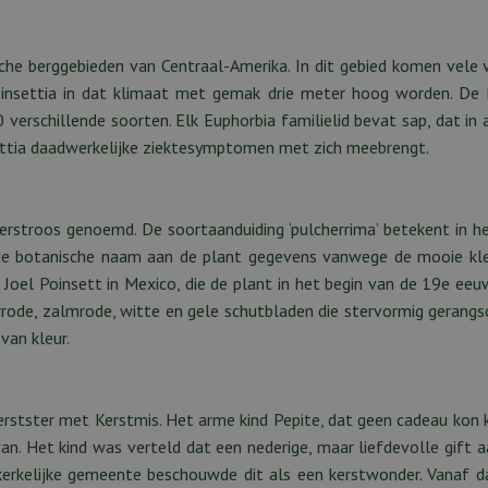
sche berggebieden van Centraal-Amerika. In dit gebied komen vele 
insettia in dat klimaat met gemak drie meter hoog worden. De P
erschillende soorten. Elk Euphorbia familielid bevat sap, dat in 
nsettia daadwerkelijke ziektesymptomen met zich meebrengt.
erstroos genoemd. De soortaanduiding ‘pulcherrima’ betekent in h
 de botanische naam aan de plant gegevens vanwege de mooie kl
oel Poinsett in Mexico, die de plant in het begin van de 19e eeu
rrode, zalmrode, witte en gele schutbladen die stervormig gerangs
van kleur.
erstster met Kerstmis. Het arme kind Pepite, dat geen cadeau kon
n. Het kind was verteld dat een nederige, maar liefdevolle gift 
rkelijke gemeente beschouwde dit als een kerstwonder. Vanaf d