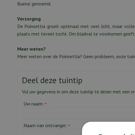
Buena’ genoemd.
Verzorging
De Poinsettia groeit optimaal met veel licht, maar vol
plaats met teveel tocht. Om bladval te voorkomen geeft 
Meer weten?
Meer weten over de Poinsettia? Geen probleem, onze tuina
Deel deze tuintip
Vul uw gegevens in om deze tuintip te delen met een vr
Uw naam:
*
Naam van ontvanger:
*