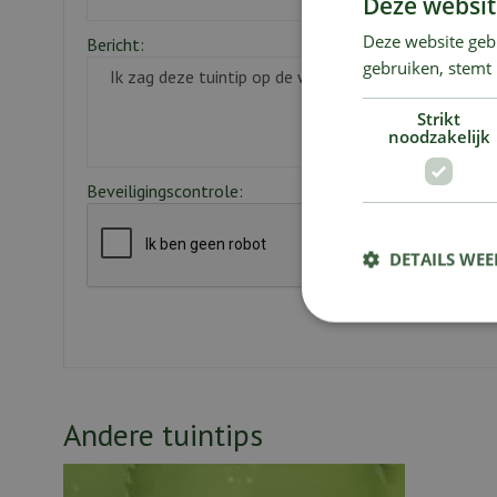
Deze websit
Deze website geb
Bericht:
gebruiken, stemt
Strikt
noodzakelijk
Beveiligingscontrole:
DETAILS WE
Andere tuintips