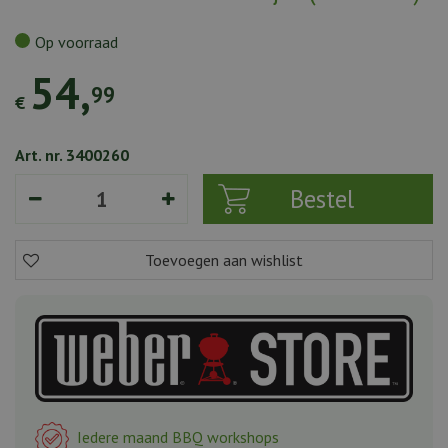
Op voorraad
54
,
99
€
Art. nr. 3400260
Iedere maand BBQ workshops