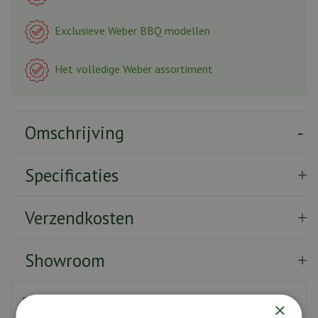
Exclusieve Weber BBQ modellen
Het volledige Weber assortiment
Omschrijving
Specificaties
Verzendkosten
Showroom
Bereid barbecue-ingrediënten voor, bewaar ze en draag ze
×