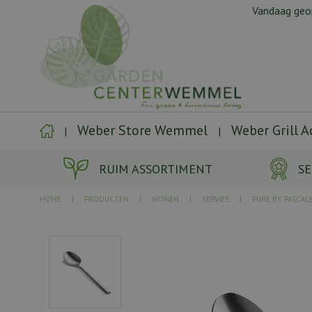
Ga
Vandaag ge
naar
content
Weber Store Wemmel
Weber Grill 
RUIM ASSORTIMENT
SE
HOME
PRODUCTEN
WONEN
SERVIES
PURE BY PASCAL