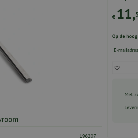
11
,
€
Op de hoogt
E-mailadre
Met zo
Leveri
wroom
196207