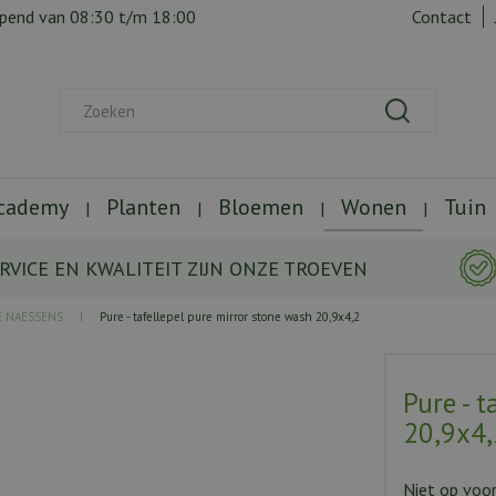
opend van
08:30
t/m
18:00
Contact
Academy
Planten
Bloemen
Wonen
Tuin
RVICE EN KWALITEIT ZIJN ONZE TROEVEN
E NAESSENS
Pure - tafellepel pure mirror stone wash 20,9x4,2
Pure - 
20,9x4,
Niet op voo