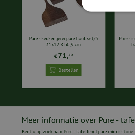
Pure - keukengerei pure hout set/5
Pure - s
31x12,8 h0,9 cm
b
71
,
50
€
Bestellen
Meer informatie over Pure - taf
Bent u op zoek naar Pure - tafellepel pure mirror stone