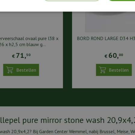
erveerschaal ovaal pure l38 x
BORD ROND LARGE D34 H3
26 x h2,5 cm blauw g…
71
,
60
,
50
00
€
€
Bestellen
Bestellen
ellepel pure mirror stone wash 20,9x4,
 wash 20,9x4,2? Bij Garden Center Wemmel, nabij Brussel, Meise, Wo