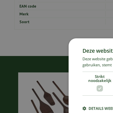
EAN code
Merk
Soort
Deze websit
Deze website geb
gebruiken, stemt
Strikt
noodzakelijk
DETAILS WE