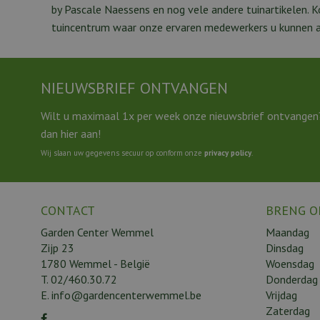
by Pascale Naessens en nog vele andere tuinartikelen. 
tuincentrum waar onze ervaren medewerkers u kunnen ad
NIEUWSBRIEF ONTVANGEN
Wilt u maximaal 1x per week onze nieuwsbrief ontvangen
dan hier aan!
Wij slaan uw gegevens secuur op conform onze
privacy policy
.
CONTACT
BRENG O
Garden Center Wemmel
Maandag
Zijp 23
Dinsdag
1780 Wemmel - België
Woensdag
T.
02/460.30.72
Donderdag
E.
info@gardencenterwemmel.be
Vrijdag
Zaterdag