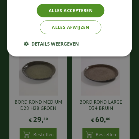
71
,
60
,
50
00
€
€
ALLES ACCEPTEREN
Bestellen
Bestellen
ALLES AFWIJZEN
DETAILS WEERGEVEN
BORD ROND MEDIUM
BORD ROND LARGE
D28 H28 GROEN
D34 BRUIN
29
,
60
,
50
00
€
€
Bestellen
Bestellen