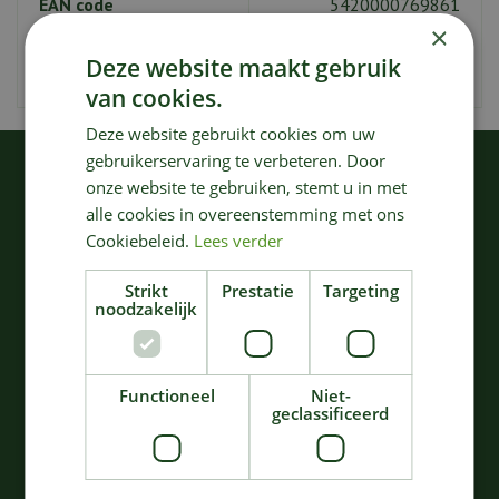
EAN code
5420000769861
×
Merk
Serax
Deze website maakt gebruik
Soort
Kookgerei
van cookies.
Deze website gebruikt cookies om uw
gebruikerservaring te verbeteren. Door
KIJK OOK EENS NAAR:
onze website te gebruiken, stemt u in met
alle cookies in overeenstemming met ons
Cookiebeleid.
Lees verder
Strikt
Prestatie
Targeting
noodzakelijk
Functioneel
Niet-
geclassificeerd
Pure - serveerschaal
BORD ROND LARGE
ovaal pure l38 x b26 x
D34 H34 GRIJS
h2,5 cm blauw g…