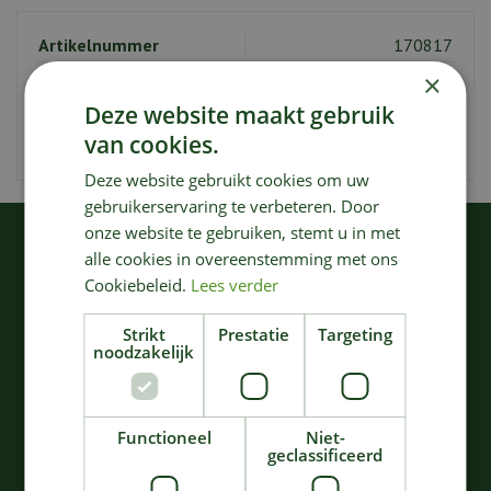
Artikelnummer
170817
EAN code
5420000747067
×
Deze website maakt gebruik
Merk
Serax
van cookies.
Kleur
Grijs
Deze website gebruikt cookies om uw
gebruikerservaring te verbeteren. Door
onze website te gebruiken, stemt u in met
KIJK OOK EENS NAAR:
alle cookies in overeenstemming met ons
Cookiebeleid.
Lees verder
Strikt
Prestatie
Targeting
noodzakelijk
Functioneel
Niet-
geclassificeerd
SCHAAL SURFACE D32
CONTOUR SNIJPLANK