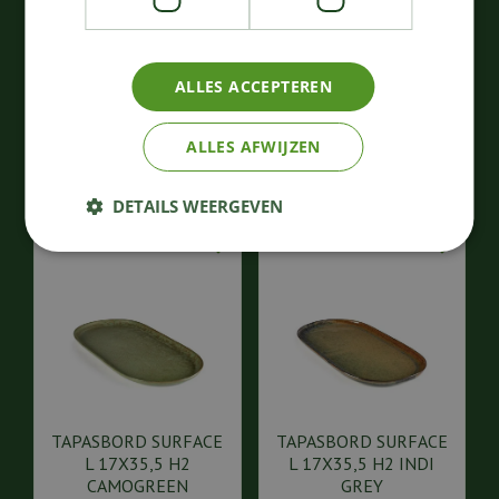
H5,5 CAMOGREEN
SURFACE M 40x20 H2,3
105
,
74
,
00
00
ALLES ACCEPTEREN
€
€
Bestellen
Bestellen
ALLES AFWIJZEN
DETAILS WEERGEVEN
TAPASBORD SURFACE
TAPASBORD SURFACE
L 17X35,5 H2
L 17X35,5 H2 INDI
CAMOGREEN
GREY