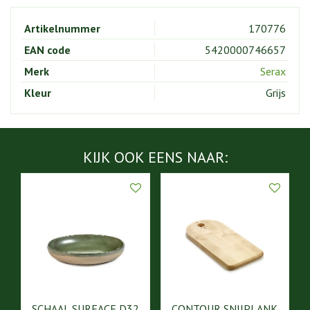
Artikelnummer
170776
EAN code
5420000746657
Merk
Serax
Kleur
Grijs
KIJK OOK EENS NAAR:
SCHAAL SURFACE D32
CONTOUR SNIJPLANK