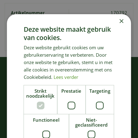
Artikelnummer
170792
×
EAN code
5420000746800
Deze website maakt gebruik
Merk
Serax
van cookies.
Kleur
Bruin
Deze website gebruikt cookies om uw
gebruikerservaring te verbeteren. Door
onze website te gebruiken, stemt u in met
KIJK OOK EENS NAAR:
alle cookies in overeenstemming met ons
Cookiebeleid.
Lees verder
Strikt
Prestatie
Targeting
noodzakelijk
Functioneel
Niet-
geclassificeerd
SCHAAL SURFACE D32
CONTOUR SNIJPLANK