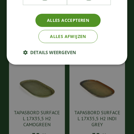
H5,5 CAMOGREEN
SURFACE M 40x20 H2,3
105
,
74
,
00
00
€
€
ALLES ACCEPTEREN
Bestellen
Bestellen
ALLES AFWIJZEN
DETAILS WEERGEVEN
TAPASBORD SURFACE
TAPASBORD SURFACE
L 17X35,5 H2
L 17X35,5 H2 INDI
CAMOGREEN
GREY