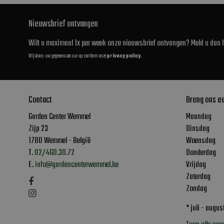
Nieuwsbrief ontvangen
Wilt u maximaal 1x per week onze nieuwsbrief ontvangen? Meld u dan h
Wij slaan uw gegevens secuur op conform onze
privacy policy
.
Contact
Breng ons e
Garden Center Wemmel
Maandag
Zijp 23
Dinsdag
1780 Wemmel - België
Woensdag
T.
02/460.30.72
Donderdag
E.
info@gardencenterwemmel.be
Vrijdag
Zaterdag
Zondag
* juli - augu