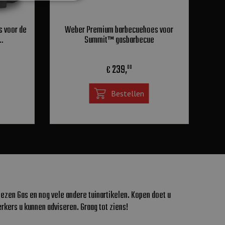
 voor de
Weber Premium barbecuehoes voor
…
Summit™ gasbarbecue
239
,
€
00
Bestellen
ezen Gas en nog vele andere tuinartikelen. Kopen doet u
kers u kunnen adviseren. Graag tot ziens!