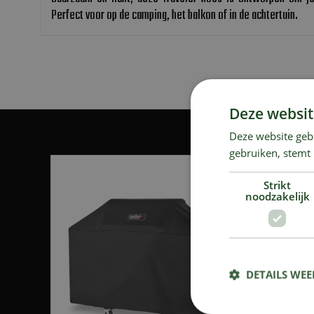
Perfect voor op de camping, het balkon of in de achtertuin.
Deze websit
Deze website geb
gebruiken, stemt
Strikt
noodzakelijk
DETAILS WE