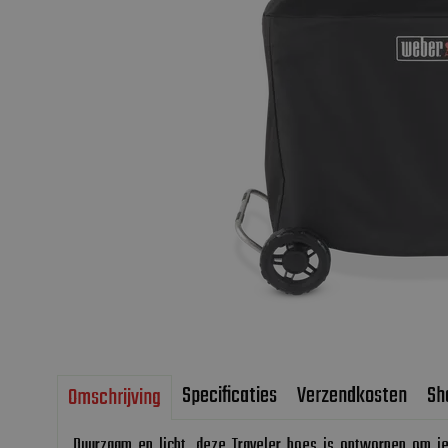
Specificaties
Verzendkosten
Sh
Omschrijving
Duurzaam en licht, deze Traveler hoes is ontworpen om j