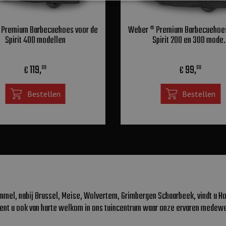
 Premium Barbecuehoes voor de
Weber ® Premium Barbecuehoes
Spirit 400 modellen
Spirit 200 en 300 mode
119
,
99
,
€
€
99
99
Bestellen
Bestellen
mmel, nabij Brussel, Meise, Wolvertem, Grimbergen Schaarbeek, vindt u Ho
bent u ook van harte welkom in ons tuincentrum waar onze ervaren medewer