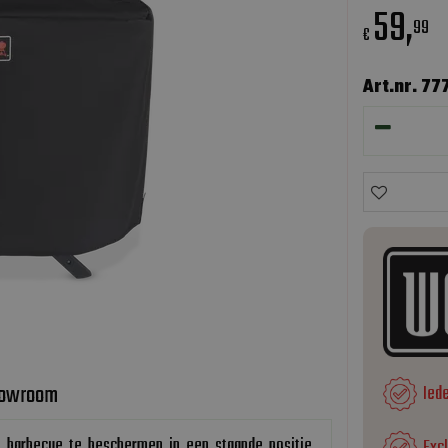
59
,
99
€
Art.nr. 77
owroom
Ied
e barbecue te beschermen in een staande positie.