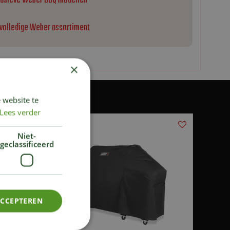
lusieve Weber BBQ modellen
 volledige Weber assortiment
×
 website te
Lees verder
Niet-
geclassificeerd
ACCEPTEREN