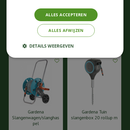
Wandslangenbox 25
rollup m/l wit
ALLES ACCEPTEREN
202
,
111
,
99
99
€
€
ALLES AFWIJZEN
Bestellen
Bestellen
DETAILS WEERGEVEN
Gardena
Gardena Tuin
Slangenwagen/slanghas
slangenbox 20 rollup m
pel