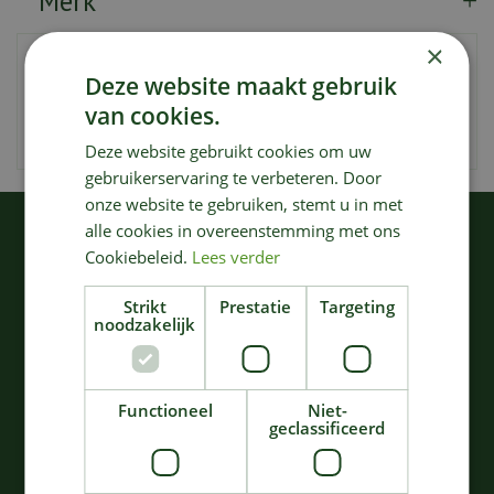
Merk
×
Artikelnummer
173301
Deze website maakt gebruik
EAN code
4078500018784
van cookies.
Merk
Gardena
Deze website gebruikt cookies om uw
gebruikerservaring te verbeteren. Door
onze website te gebruiken, stemt u in met
alle cookies in overeenstemming met ons
KIJK OOK EENS NAAR:
Cookiebeleid.
Lees verder
Strikt
Prestatie
Targeting
noodzakelijk
Functioneel
Niet-
geclassificeerd
Gardena
Gardena assistcut