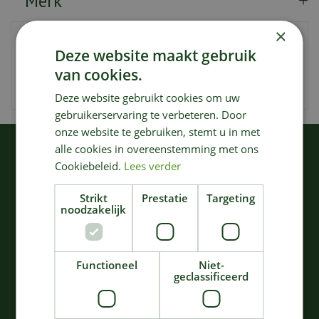
Merk
×
Artikelnummer
173315
Deze website maakt gebruik
EAN code
4078500023672
van cookies.
Merk
Gardena
Deze website gebruikt cookies om uw
gebruikerservaring te verbeteren. Door
onze website te gebruiken, stemt u in met
alle cookies in overeenstemming met ons
KIJK OOK EENS NAAR:
Cookiebeleid.
Lees verder
Strikt
Prestatie
Targeting
noodzakelijk
Functioneel
Niet-
geclassificeerd
Gardena
Gardena assistcut