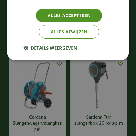
Wandslangenbox 25
rollup m/l wit
ALLES ACCEPTEREN
202
,
111
,
99
99
€
€
ALLES AFWIJZEN
Bestellen
Bestellen
DETAILS WEERGEVEN
Gardena
Gardena Tuin
Slangenwagen/slanghas
slangenbox 20 rollup m
pel