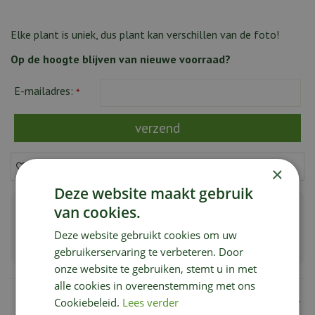
Elke plant is uniek, dus plant kan verschillen van de foto!
Op de hoogte blijven van nieuwe voorraad?
E-mailadres:
*
×
Deze website maakt gebruik
van cookies.
Groot aanbod bijzondere & zeldzame planten
Deze website gebruikt cookies om uw
Planten van de hoogste kwaliteit
gebruikerservaring te verbeteren. Door
onze website te gebruiken, stemt u in met
alle cookies in overeenstemming met ons
Omschrijving
Cookiebeleid.
Lees verder