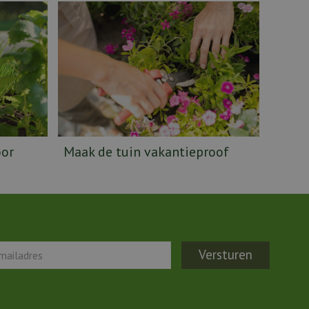
oor
Maak de tuin vakantieproof