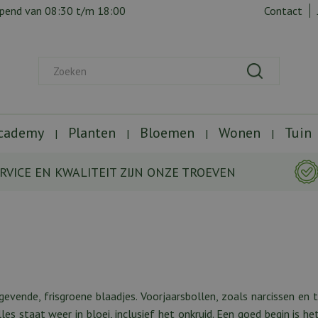
opend van
08:30
t/m
18:00
Contact
Academy
Planten
Bloemen
Wonen
Tuin
RVICE EN KWALITEIT ZIJN ONZE TROEVEN
gevende, frisgroene blaadjes. Voorjaarsbollen, zoals narcissen en 
lles staat weer in bloei, inclusief het onkruid. Een goed begin is he