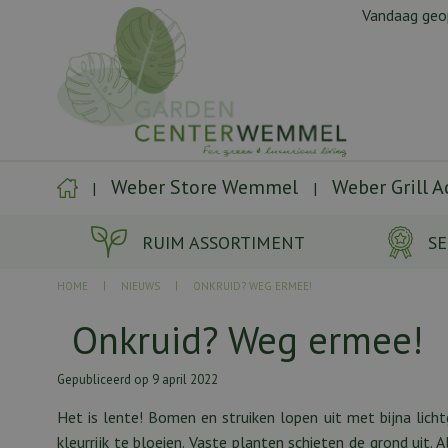
Ga
Vandaag ge
naar
content
Weber Store Wemmel
Weber Grill 
RUIM ASSORTIMENT
SE
HOME
NIEUWS
ONKRUID? WEG ERMEE!
Onkruid? Weg ermee!
Gepubliceerd op
9 april 2022
Het is lente! Bomen en struiken lopen uit met bijna licht
kleurrijk te bloeien. Vaste planten schieten de grond uit. A