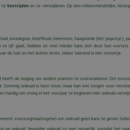
k te
bestrijden
en te verwijderen. Op een milieuvriendelijke, biolo
d, kweekgras, kleefkruid, heermoes, haagwinde (het 'pispotje'), p
 te lijf gaat, hebben ze veel minder kans zich door hun wortels
an de tuin en het buiten leven, lekker luierend in het zonnetje.
d heeft de neiging om andere planten te overwoekeren. Om ervoor
. Sommig onkruid is best mooi, maar kan wel zorgen voor vervelen
het handig om vroeg in het voorjaar te beginnen met onkruid verwij
in, neemt voorzorgmaatregelen om onkruid geen kans te geven. Gebr
ig op onkruid. Verwijder onkruid zo snel mogelijk, voordat het gaat