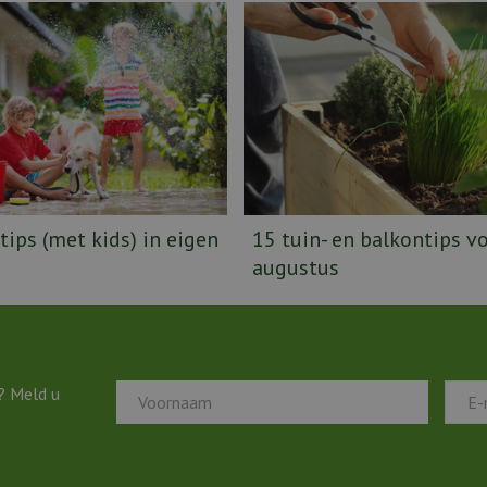
tips (met kids) in eigen
15 tuin- en balkontips v
augustus
? Meld u