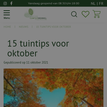
G
NL
|
FR
Vandaag geopend van
08:30
t/m
18:00
a
n
a
a
HOME
NIEUWS
15 TUINTIPS VOOR OKTOBER
r
c
o
15 tuintips voor
n
oktober
t
e
n
Gepubliceerd op
11 oktober 2021
t