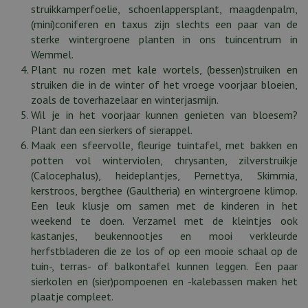
struikkamperfoelie, schoenlappersplant, maagdenpalm,
(mini)coniferen en taxus zijn slechts een paar van de
sterke wintergroene planten in ons tuincentrum in
Wemmel.
Plant nu rozen met kale wortels, (bessen)struiken en
struiken die in de winter of het vroege voorjaar bloeien,
zoals de toverhazelaar en winterjasmijn.
Wil je in het voorjaar kunnen genieten van bloesem?
Plant dan een sierkers of sierappel.
Maak een sfeervolle, fleurige tuintafel, met bakken en
potten vol winterviolen, chrysanten, zilverstruikje
(Calocephalus), heideplantjes, Pernettya, Skimmia,
kerstroos, bergthee (Gaultheria) en wintergroene klimop.
Een leuk klusje om samen met de kinderen in het
weekend te doen. Verzamel met de kleintjes ook
kastanjes, beukennootjes en mooi verkleurde
herfstbladeren die ze los of op een mooie schaal op de
tuin-, terras- of balkontafel kunnen leggen. Een paar
sierkolen en (sier)pompoenen en -kalebassen maken het
plaatje compleet.