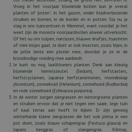
Vroeg in het voorjaar bloeiende bollen kun je overal
planten of 'poten': in het gazon, onder bladverliezende
struiken en bomen, in de border en in potten. Sla nu je
slag in ons tuincentrum in Wemmel, want voordat je het
weet zijn de mooiste voorjaarsbollen alweer uitverkocht.
Of het nu om tulpen, narcissen, blauwe druifjes, hyacinten
of mini-irisjes gaat. Je doet er ook insecten, zoals bijen, in
de prille lente een plezier mee, doordat je ze er de
broodnodige voeding mee aanbiedt.
Je kunt nu nog laatbloeiers planten. Denk aan kleurig
bloeiende hemelsleutel (Sedum), herfstasters,
herfstcyclamen, Japanse herfstanemonen, monnikskap
(Aconitum), zonnekruid (Helenium), zonnehoed (Rudbeckia)
en rode zonnehoed (Echinacea purpurea).
In de winter zorgen siergrassen en wintergroene planten
en struiken ervoor dat je niet tegen een saaie, lege tuin
of kaal terras aan hoeft te kijken. Er zijn genoeg
winterharde kleine siergrassen die het ook prima in een
pot doen, zoals blauw schapengras (Festuca glauca) en
Japans berggras of slangengras. Klimop,