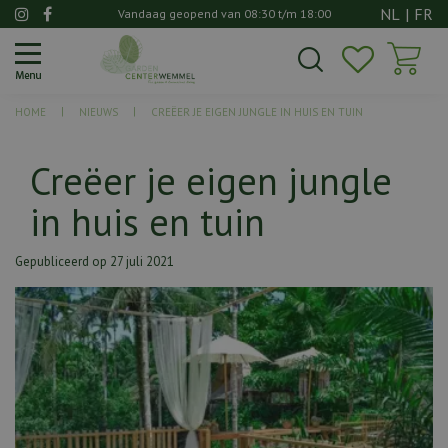
G
NL
|
FR
Vandaag geopend van
08:30
t/m
18:00
a
n
a
a
HOME
NIEUWS
CREËER JE EIGEN JUNGLE IN HUIS EN TUIN
r
c
o
Creëer je eigen jungle
n
in huis en tuin
t
e
n
Gepubliceerd op
27 juli 2021
t