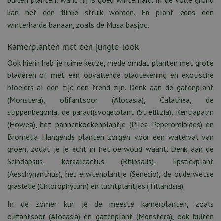
buiten planten, want hij is goed winterhard. In de volle grond
kan het een flinke struik worden. En plant eens een
winterharde banaan, zoals de Musa basjoo.
Kamerplanten met een jungle-look
Ook hierin heb je ruime keuze, mede omdat planten met grote
bladeren of met een opvallende bladtekening en exotische
bloeiers al een tijd een trend zijn. Denk aan de gatenplant
(Monstera), olifantsoor (Alocasia), Calathea, de
stippenbegonia, de paradijsvogelplant (Strelitzia), Kentiapalm
(Howea), het pannenkoekenplantje (Pilea Peperomioides) en
Bromelia. Hangende planten zorgen voor een waterval van
groen, zodat je je echt in het oerwoud waant. Denk aan de
Scindapsus, koraalcactus (Rhipsalis), lipstickplant
(Aeschynanthus), het erwtenplantje (Senecio), de ouderwetse
graslelie (Chlorophytum) en luchtplantjes (Tillandsia).
In de zomer kun je de meeste kamerplanten, zoals
olifantsoor (Alocasia) en gatenplant (Monstera), ook buiten