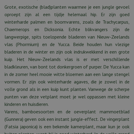
Grote, exotische (blad)planten waarmee je een jungle gevoel
oproept zijn al een tijdje helemaal hip. Er zijn goed
winterharde palmen en boomvarens, zoals de Trachycarpus,
Chaemerops en Dicksonia. Echte blikvangers zijn de
langwerpige, spits toelopende bladeren van Nieuw-Zeelands
vlas (Phormium) en de Yucca. Beide houden hun vlezige
bladeren in de winter en zijn ook indrukwekkend in een grote
kuip. Het Nieuw-Zeelands vlas is er met verschillende
bladkleuren, van bont tot donkergroen of purper. De Yucca kan
in de zomer heel mooie witte bloemen aan een lange stengel
vormen. Er zijn ook winterharde agaves, die je zowel in de
volle grond als in een kuip kunt planten. Vanwege de scherpe
punten van deze vetplant moet je wel oppassen met kleine
kinderen en huisdieren.
Varens, bamboesoorten en de oeverplant mammoetblad
(Gunnera) geven ook een instant jungle-effect. De vingerplant
(Fatsia japonica) is een bekende kamerplant, maar kun je ook