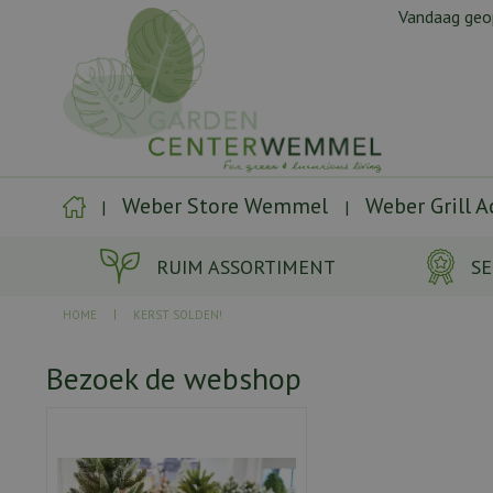
Ga
Vandaag ge
naar
content
Weber Store Wemmel
Weber Grill 
RUIM ASSORTIMENT
SE
HOME
KERST SOLDEN!
Bezoek de webshop