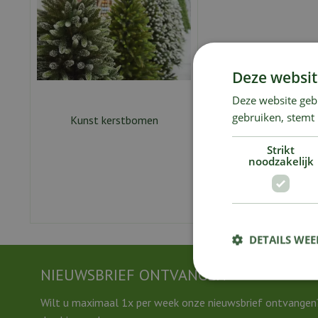
Deze websit
Deze website geb
gebruiken, stemt
Kunst kerstbomen
Strikt
noodzakelijk
DETAILS WE
NIEUWSBRIEF ONTVANGEN
Wilt u maximaal 1x per week onze nieuwsbrief ontvangen