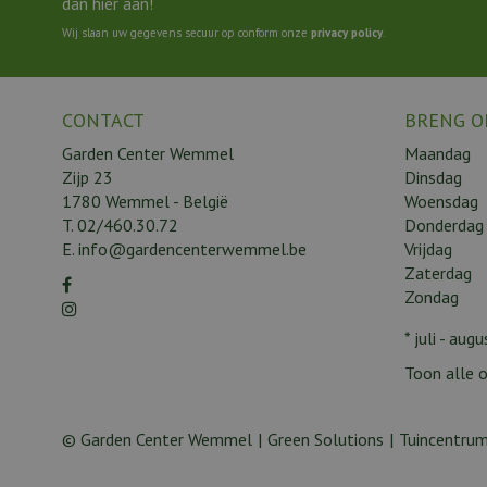
dan hier aan!
Wij slaan uw gegevens secuur op conform onze
privacy policy
.
CONTACT
BRENG O
Garden Center Wemmel
Maandag
Zijp 23
Dinsdag
1780 Wemmel - België
Woensdag
T.
02/460.30.72
Donderdag
E.
info@gardencenterwemmel.be
Vrijdag
Zaterdag
Zondag
* juli - au
Toon alle o
© Garden Center Wemmel
Green Solutions
Tuincentrum