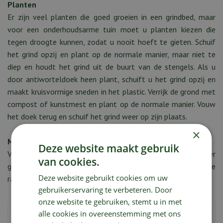
Planten
Er zijn veel planten die goed groeien in een grindbed, maar
voor een onderhoudsarme tuin moet u planten kiezen die
tegen droogte kunnen, zodat u nooit hoeft te gieten. Schuif
het grind opzij en plant op de normale manier, maar niet te
diep en houdt het grind uit de buurt van de stengels. Als u
door antiworteldoek heen plant, schuift u het grind opzij en
maakt kruisvormige sneden in het plastic. Verrijk de grond met
compost of kunstmest en plant op de normale manier. Vouw
het doek terug en schuif het grind weer op zijn plaats.
×
Meer weten?
Deze website maakt gebruik
Vraag onze tuinadviseurs gerust alles wat u nog meer over
van cookies.
grind wilt weten. Ze helpen u graag met handige tips en goede
Deze website gebruikt cookies om uw
raad.
gebruikerservaring te verbeteren. Door
onze website te gebruiken, stemt u in met
alle cookies in overeenstemming met ons
Deel deze tuintip