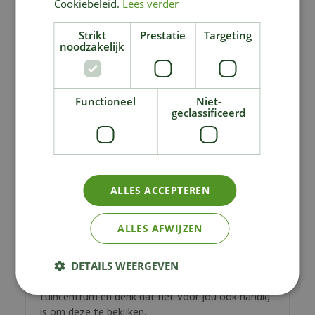
Cookiebeleid.
Lees verder
Vul uw gegevens in om deze tuintip te delen met een
vriend.
Strikt
Prestatie
Targeting
noodzakelijk
Uw naam:
*
Functioneel
Niet-
Uw e-mailadres:
*
geclassificeerd
Naam van ontvanger:
*
ALLES ACCEPTEREN
E-mailadres van ontvanger:
*
ALLES AFWIJZEN
Bericht:
DETAILS WEERGEVEN