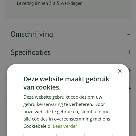
Levering binnen 3 a 5 werkdagen
Omschrijving
Specificaties
Verzendkosten
×
Deze website maakt gebruik
van cookies.
Showroom
Deze website gebruikt cookies om uw
gebruikerservaring te verbeteren. Door
Deze serveerschaal op voet voegt een vleugje glamour
onze website te gebruiken, stemt u in met
en stijl toe aan uw feestelijke presentaties. Met zijn
alle cookies in overeenstemming met ons
intense rode kleur en verhoogd ontwerp is deze schaal
perfect voor het presenteren van fruitsalades, hors
Cookiebeleid.
Lees verder
d'oeuvres en meer. Gemaakt van hoogwaardig keramiek,