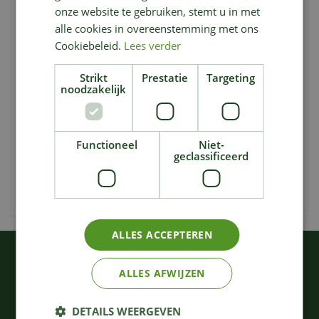
Instant geurbeleving
onze website te gebruiken, stemt u in met
Gemaakt met 100% essentiële olie
alle cookies in overeenstemming met ons
Cookiebeleid.
Lees verder
Kwalitatief en zuiver
Strikt
Prestatie
Targeting
GEBRUIK
noodzakelijk
Een paar keer sprayen volstaat om de ruimte onder te
dompelen in de juiste sfeer of om snel komaf te maken
met onaangename geurtjes. Je kan met Natural Room
Functioneel
Niet-
Spray ook je kussenslopen of ander textiel veilig en
geclassificeerd
natuurlijk parfumeren.
bevat: pelargonium graveolens flower oil.
ALLES ACCEPTEREN
KIJK OOK EENS NAAR:
ALLES AFWIJZEN
DETAILS WEERGEVEN