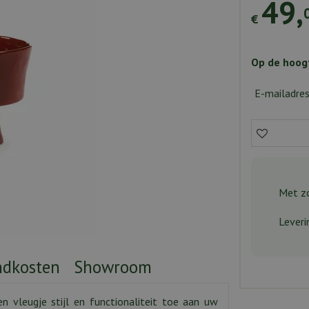
49
,
€
Op de hoogt
E-mailadre
Met zo
Leveri
ndkosten
Showroom
vleugje stijl en functionaliteit toe aan uw