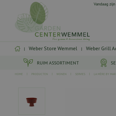
Ga
Vandaag zijn
naar
content
Weber Store Wemmel
Weber Grill 
RUIM ASSORTIMENT
SE
HOME
PRODUCTEN
WONEN
SERVIES
LA MÈRE BY MAR