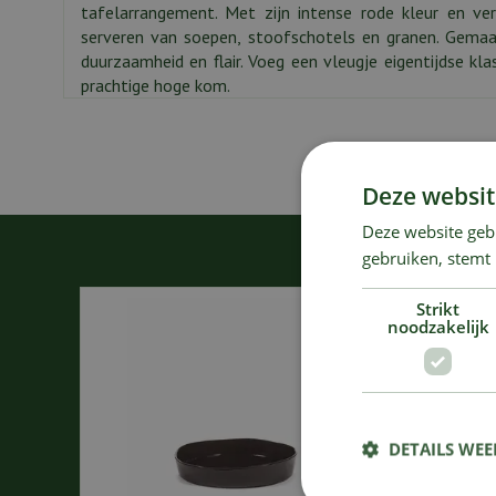
tafelarrangement. Met zijn intense rode kleur en v
serveren van soepen, stoofschotels en granen. Gemaa
duurzaamheid en flair. Voeg een vleugje eigentijdse kl
prachtige hoge kom.
Deze websit
Deze website geb
gebruiken, stemt
Strikt
noodzakelijk
DETAILS WE