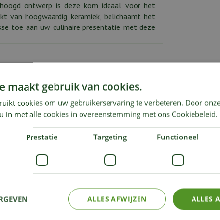
erhoogd ontwerp is deze kom ideaal voor het
kt van hoogwaardig keramiek, belichaamt het
asse toe aan uw culinaire presentatie met deze
e maakt gebruik van cookies.
ruikt cookies om uw gebruikerservaring te verbeteren. Door onze
KIJK OOK EENS NAAR:
 u in met alle cookies in overeenstemming met ons Cookiebeleid.
Prestatie
Targeting
Functioneel
ERGEVEN
ALLES AFWIJZEN
ALLES 