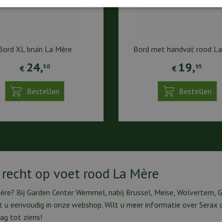
Bord XL bruin La Mère
Bord met handvat rood L
24
,
19
,
50
95
€
€
Bestellen
Bestellen
recht op voet rood La Mère
re? Bij Garden Center Wemmel, nabij Brussel, Meise, Wolvertem, G
et u eenvoudig in onze webshop. Wilt u meer informatie over Serax
ag tot ziens!