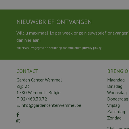
NIEUWSBRIEF ONTVANGEN
Wilt u maximaal 1x per week onze nieuwsbrief ontvangen
dan hier aan!
Wij slaan uw gegevens secuur op conform onze
privacy policy
.
CONTACT
BRENG O
Garden Center Wemmel
Maandag
Zijp 23
Dinsdag
1780 Wemmel - België
Woensdag
T.
02/460.30.72
Donderdag
E.
info@gardencenterwemmel.be
Vrijdag
Zaterdag
Zondag
* juli - au