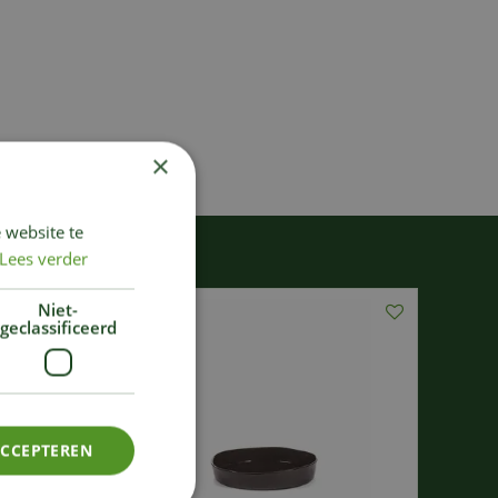
×
 website te
Lees verder
Niet-
geclassificeerd
ACCEPTEREN