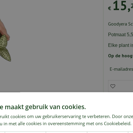
15
,
€
Goodyera Sc
Potmaat 5,
Elke plant i
Op de hoogt
E-mailadre
e maakt gebruik van cookies.
Groot 
wroom
ruikt cookies om uw gebruikerservaring te verbeteren. Door onze
Plante
 u in met alle cookies in overeenstemming met ons Cookiebeleid.
218086