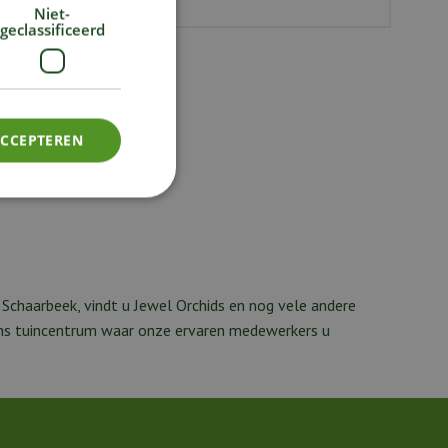
Niet-
geclassificeerd
ACCEPTEREN
Schaarbeek, vindt u Jewel Orchids en nog vele andere
 ons tuincentrum waar onze ervaren medewerkers u