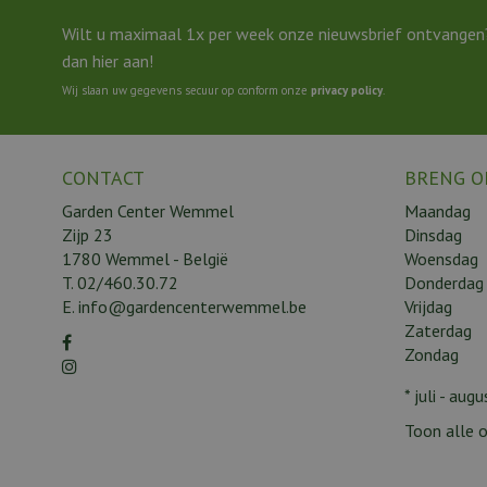
Wilt u maximaal 1x per week onze nieuwsbrief ontvangen
dan hier aan!
Wij slaan uw gegevens secuur op conform onze
privacy policy
.
CONTACT
BRENG O
Garden Center Wemmel
Maandag
Zijp 23
Dinsdag
1780 Wemmel - België
Woensdag
T.
02/460.30.72
Donderdag
E.
info@gardencenterwemmel.be
Vrijdag
Zaterdag
Zondag
* juli - au
Toon alle o