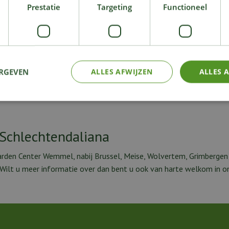
Prestatie
Targeting
Functioneel
9900000110215
5,5 cm
Kleine kamerplant
ERGEVEN
ALLES AFWIJZEN
ALLES 
 Schlechtendaliana
rden Center Wemmel, nabij Brussel, Meise, Wolvertem, Grimbergen 
. Wilt u meer informatie over dan bent u ook van harte welkom in