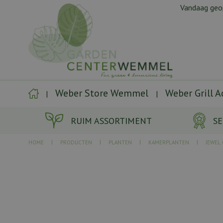
Ga
Vandaag ge
naar
content
Weber Store Wemmel
Weber Grill 
RUIM ASSORTIMENT
SE
HOME
PRODUCTEN
PLANTEN
KAMERPLANTEN
JEWEL