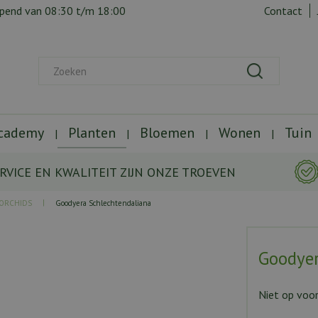
opend van
08:30
t/m
18:00
Contact
Academy
Planten
Bloemen
Wonen
Tuin
RVICE EN KWALITEIT ZIJN ONZE TROEVEN
 ORCHIDS
Goodyera Schlechtendaliana
Goodyer
Niet op voo