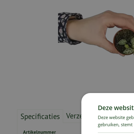
Deze websit
Verzendkosten
Sho
Specificaties
Deze website geb
gebruiken, stemt
Artikelnummer