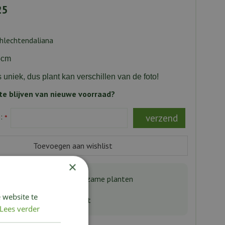
25
hlechtendaliana
5cm
s uniek, dus plant kan verschillen van de foto!
e blijven van nieuwe voorraad?
s:
*
×
aanbod bijzondere & zeldzame planten
 website te
n van de hoogste kwaliteit
Lees verder