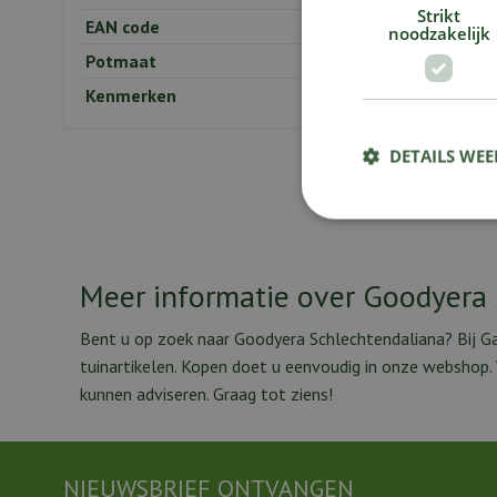
Strikt
EAN code
noodzakelijk
Potmaat
Kenmerken
DETAILS WE
Meer informatie over Goodyera
Bent u op zoek naar Goodyera Schlechtendaliana? Bij Ga
tuinartikelen. Kopen doet u eenvoudig in onze webshop
kunnen adviseren. Graag tot ziens!
NIEUWSBRIEF ONTVANGEN