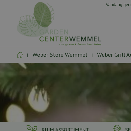
Ga
Vandaag ge
naar
content
Weber Store Wemmel
Weber Grill 
RUIM ASSORTIMENT
SE