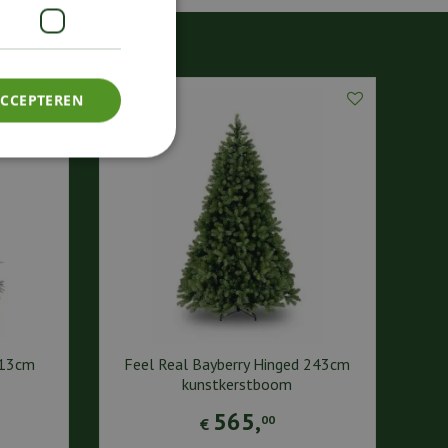
ACCEPTEREN
213cm
Feel Real Bayberry Hinged 243cm
kunstkerstboom
565
,
00
€