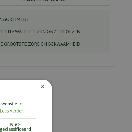
ASSORTIMENT
CE EN KWALITEIT ZIJN ONZE TROEVEN
DE GROOTSTE ZORG EN BEKWAAMHEID
×
 website te
Lees verder
Niet-
geclassificeerd