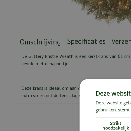
Specificaties
Verze
Omschrijving
De Glittery Bristle Wreath is een kerstkrans van 61 cm
gevuld met denappeltjes.
Deze krans is ideaal om aan de voordeur te hangen. D
Deze websit
extra sfeer met de feestdagen.
Deze website geb
gebruiken, stemt
Strikt
noodzakelijk