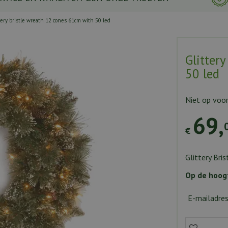
tery bristle wreath 12 cones 61cm with 50 led
Glitter
50 led
Niet op voo
69
,
€
Glittery Bri
Op de hoogt
E-mailadre