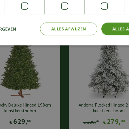
KIJK OOK EENS NAAR:
ERGEVEN
ALLES AFWIJZEN
ALLES 
ucky Deluxe Hinged 198cm
Andorra Flocked Hinged 
kunstkerstboom
kunstkerstboom
629
,
279
,
00
00
€
€
329
,
€
00