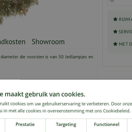
RUIM 
SERVI
ndkosten
Showroom
MET 
 diameter die voorzien is van 50 ledlampjes en
oor de ingebouwde ledlampjes geeft deze krans
e maakt gebruik van cookies.
ruikt cookies om uw gebruikerservaring te verbeteren. Door onze
 u in met alle cookies in overeenstemming met ons Cookiebeleid.
Prestatie
Targeting
Functioneel