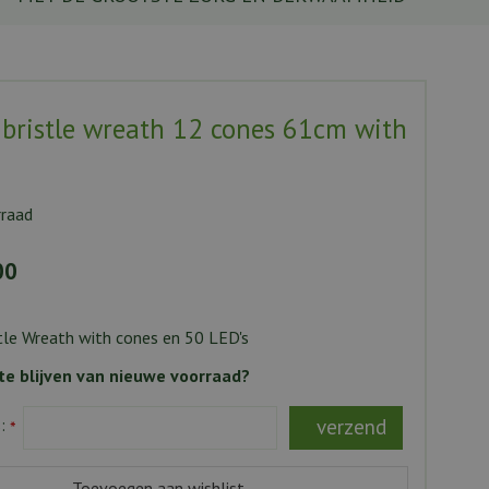
y bristle wreath 12 cones 61cm with
rraad
00
stle Wreath with cones en 50 LED's
e blijven van nieuwe voorraad?
s:
*