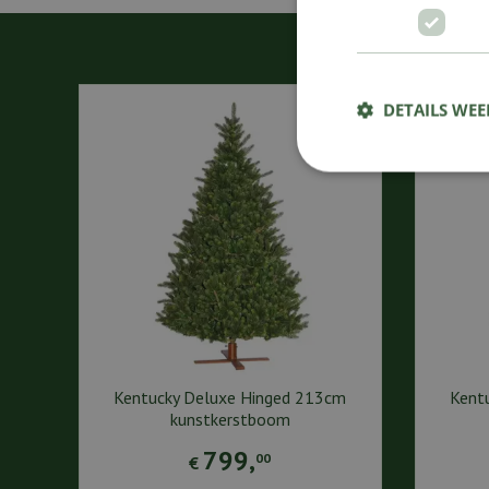
DETAILS WE
Kentucky Deluxe Hinged 213cm
Kent
kunstkerstboom
799
,
00
€