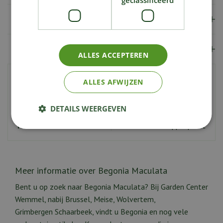
Verzendkosten
Showroom
ALLES ACCEPTEREN
Artikelnummer
214918
ALLES AFWIJZEN
EAN code
5415305013061
DETAILS WEERGEVEN
Potmaat
6 cm
Nederlandse naam
Stippenplant
Meer informatie over Begonia Maculata
Bent u op zoek naar Begonia Maculata? Bij Garden Center
Wemmel, nabij Brussel, Meise, Wolvertem,
Grimbergen Schaarbeek, vindt u Begonia en nog vele