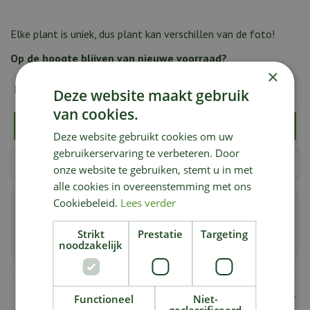
Elke plant is uniek, dus plant kan verschillen van de foto!
Op de hoogte blijven van nieuwe voorraad?
×
E-mailadres:
*
Deze website maakt gebruik
van cookies.
Deze website gebruikt cookies om uw
gebruikerservaring te verbeteren. Door
onze website te gebruiken, stemt u in met
alle cookies in overeenstemming met ons
Cookiebeleid.
Lees verder
Groot aanbod bijzondere & zeldzame planten
Strikt
Prestatie
Targeting
Planten van de hoogste kwaliteit
noodzakelijk
Specificaties
Functioneel
Niet-
geclassificeerd