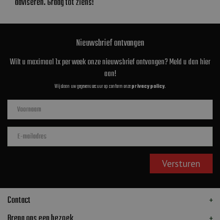
adviseren. Graag tot ziens!
Nieuwsbrief ontvangen
Wilt u maximaal 1x per week onze nieuwsbrief ontvangen? Meld u dan hier
aan!
Wij slaan uw gegevens secuur op conform onze
privacy policy
.
Contact
Breng ons een bezoek