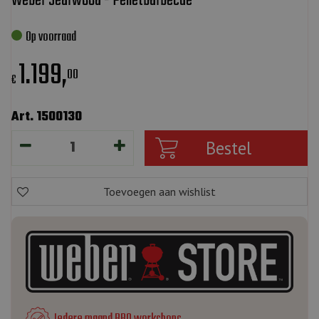
Weber Searwood - Pelletbarbecue
Op voorraad
1.199
,
00
€
Art. 1500130