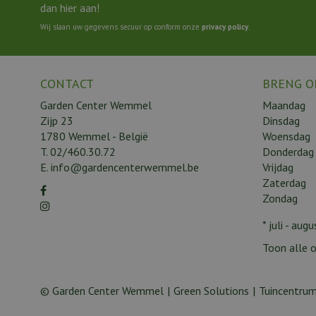
dan hier aan!
Wij slaan uw gegevens secuur op conform onze
privacy policy
.
CONTACT
BRENG O
Garden Center Wemmel
Maandag
Zijp 23
Dinsdag
1780 Wemmel - België
Woensdag
T.
02/460.30.72
Donderdag
E.
info@gardencenterwemmel.be
Vrijdag
Zaterdag
Zondag
* juli - au
Toon alle o
© Garden Center Wemmel
Green Solutions
Tuincentrum
Timeless Pur