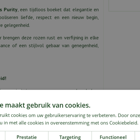
s Purity
, een tijdloos boeket dat elegantie en
oliseren liefde, respect en een nieuw begin,
re gelegenheid.
brengen deze rozen rust en verfijning in elke
ance of een stijlvol gebaar van genegenheid,
id!
je, waarin je jouw warme wensen en boodschap
e maakt gebruik van cookies.
zen bedrag zal dit boeket meer of minder rozen
ruikt cookies om uw gebruikerservaring te verbeteren. Door onze
 u in met alle cookies in overeenstemming met ons Cookiebeleid.
Prestatie
Targeting
Functioneel