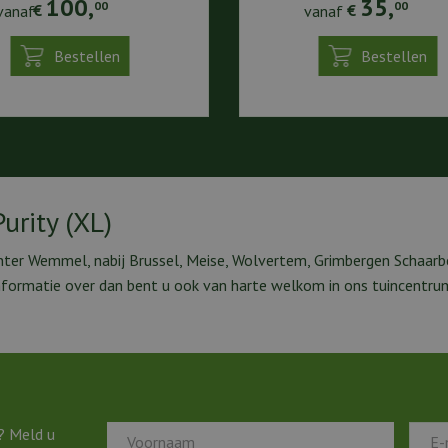
100
,
35
,
00
00
vanaf
€
vanaf
€
Bestellen
Bestellen
urity (XL)
nter Wemmel, nabij Brussel, Meise, Wolvertem, Grimbergen Schaarbe
nformatie over dan bent u ook van harte welkom in ons tuincentru
? Meld u