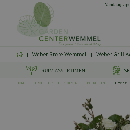
Ga
Vandaag zijn
naar
content
Weber Store Wemmel
Weber Grill 
RUIM ASSORTIMENT
SE
HOME
PRODUCTEN
BLOEMEN
BOEKETTEN
Timeless P