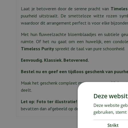
Laat je betoveren door de serene pracht van
Timeles
puurheid uitstraalt. De smetteloze witte rozen symb
waardoor dit arrangement perfect is voor elke bijzonde
Met hun fluweelzachte bloemblaadjes en subtiele geur 
ruimte. Of het nu gaat om een huwelijk, een condole
Timeless Purity
spreekt de taal van pure schoonheid.
Eenvoudig. Klassiek. Betoverend.
Bestel nu en geef een tijdloos geschenk van puurhe
Maak het geschenk compleet met een persoonlijk kaart
deelt.
Deze websit
Let op: Foto ter illustratie!
Afhankelijk van het geko
Deze website geb
bevatten dan afgebeeld op de foto.
gebruiken, stemt
Strikt