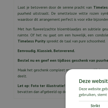
Laat je betoveren door de serene pracht van
Timeles
puurheid uitstraalt. De smetteloze witte rozen symb
waardoor dit arrangement perfect is voor elke bijzonde
Met hun fluweelzachte bloemblaadjes en subtiele geur 
ruimte. Of het nu gaat om een huwelijk, een condole
Timeless Purity
spreekt de taal van pure schoonheid.
Eenvoudig. Klassiek. Betoverend.
Bestel nu en geef een tijdloos geschenk van puurhe
Maak het geschenk compleet met een persoonlijk kaart
deelt.
Deze websit
Let op: Foto ter illustratie!
Afhankelijk van het geko
Deze website geb
bevatten dan afgebeeld op de foto.
gebruiken, stemt
Strikt