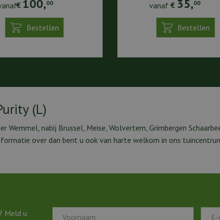
100
,
35
,
00
00
vanaf
€
vanaf
€
Bestellen
Bestellen
urity (L)
ter Wemmel, nabij Brussel, Meise, Wolvertem, Grimbergen Schaarbee
nformatie over dan bent u ook van harte welkom in ons tuincentru
? Meld u