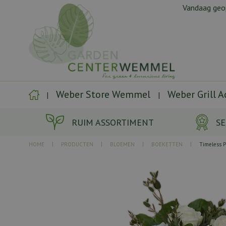
Ga
Vandaag ge
naar
content
Weber Store Wemmel
Weber Grill 
RUIM ASSORTIMENT
SE
HOME
PRODUCTEN
BLOEMEN
BOEKETTEN
Timeless Pu