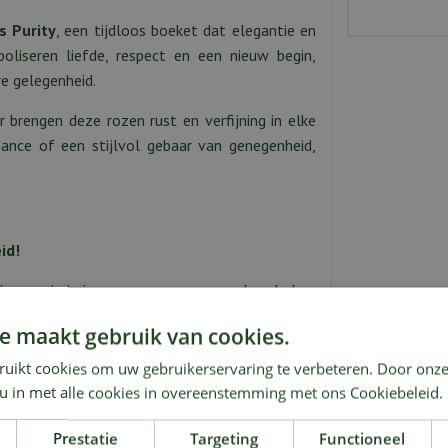
s Purity
, een tijdloos boeket dat elegantie en
oliseren liefde, respect en een nieuw begin,
re gelegenheid.
brengen deze rozen rust en verfijning in elke
ance of een stijlvol gebaar van genegenheid,
id!
je, waarin je jouw warme wensen en boodschap
e maakt gebruik van cookies.
zen bedrag zal dit boeket meer of minder rozen
ruikt cookies om uw gebruikerservaring te verbeteren. Door onze
 u in met alle cookies in overeenstemming met ons Cookiebeleid.
Prestatie
Targeting
Functioneel