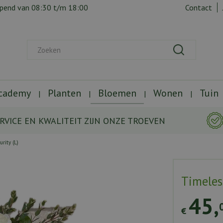
opend van
08:30
t/m
18:00
Contact
Academy
Planten
Bloemen
Wonen
Tuin
RVICE EN KWALITEIT ZIJN ONZE TROEVEN
rity (L)
Timeless
45
,
€