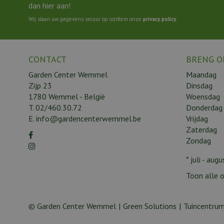
dan hier aan!
Wij slaan uw gegevens secuur op conform onze
privacy policy
.
CONTACT
BRENG O
Garden Center Wemmel
Maandag
Zijp 23
Dinsdag
1780 Wemmel - België
Woensdag
T.
02/460.30.72
Donderdag
E.
info@gardencenterwemmel.be
Vrijdag
Zaterdag
Zondag
* juli - au
Toon alle o
© Garden Center Wemmel
Green Solutions
Tuincentrum
Timeless Puri