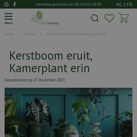
G
NL
|
FR
Vandaag geopend van
08:30
t/m
18:00
a
n
a
a
HOME
NIEUWS
KERSTBOOM ERUIT, KAMERPLANT ERIN
r
c
o
Kerstboom eruit,
n
Kamerplant erin
t
e
n
Gepubliceerd op
27 december 2021
t