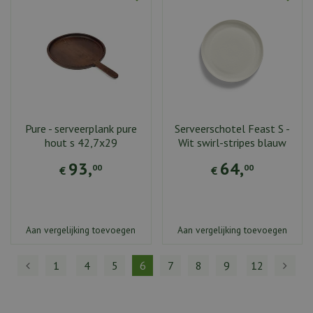
Pure - serveerplank pure
Serveerschotel Feast S -
hout s 42,7x29
Wit swirl-stripes blauw
93
,
64
,
00
00
€
€
Aan vergelijking toevoegen
Aan vergelijking toevoegen
1
4
5
6
7
8
9
12