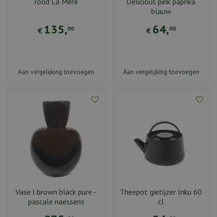
rood La Mère
Delicious pink paprika
blauw
135
,
64
,
00
00
€
€
Aan vergelijking toevoegen
Aan vergelijking toevoegen
Vase l brown black pure -
Theepot gietijzer Inku 60
pascale naessens
cl