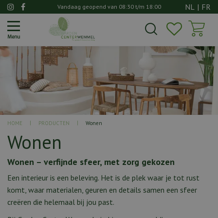
G
NL
|
FR
Vandaag geopend van
08:30
t/m
18:00
a
n
a
a
r
c
o
n
t
e
n
HOME
PRODUCTEN
Wonen
t
Wonen
Wonen – verfijnde sfeer, met zorg gekozen
Een interieur is een beleving. Het is de plek waar je tot rust
komt, waar materialen, geuren en details samen een sfeer
creëren die helemaal bij jou past.