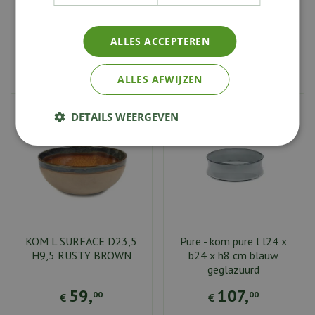
135
,
100
,
00
00
€
€
ALLES ACCEPTEREN
Aan vergelijking toevoegen
Aan vergelijking toevoegen
ALLES AFWIJZEN
DETAILS WEERGEVEN
KOM L SURFACE D23,5
Pure - kom pure l l24 x
H9,5 RUSTY BROWN
b24 x h8 cm blauw
geglazuurd
59
,
107
,
00
00
€
€