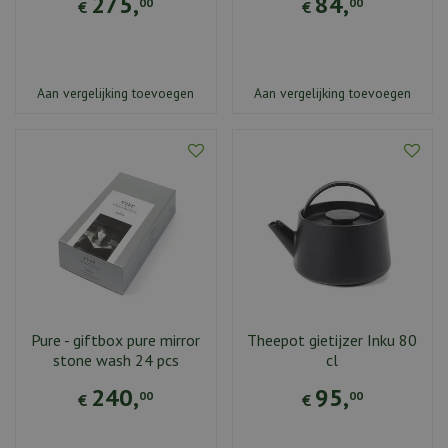
275
,
84
,
00
00
€
€
Aan vergelijking toevoegen
Aan vergelijking toevoegen
Pure - giftbox pure mirror
Theepot gietijzer Inku 80
stone wash 24 pcs
cl
240
,
95
,
00
00
€
€