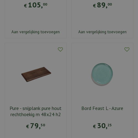
105
,
89
,
00
00
€
€
Aan vergelijking toevoegen
Aan vergelijking toevoegen
Pure - snijplank pure hout
Bord Feast L - Azure
rechthoekig m 48x24 h2
79
,
30
,
50
25
€
€