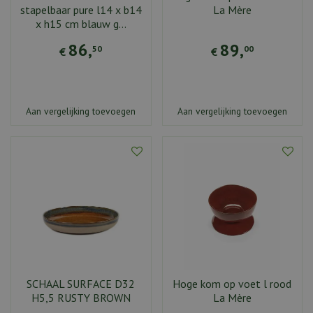
stapelbaar pure l14 x b14
La Mère
x h15 cm blauw g…
86
,
89
,
50
00
€
€
Aan vergelijking toevoegen
Aan vergelijking toevoegen
SCHAAL SURFACE D32
Hoge kom op voet l rood
H5,5 RUSTY BROWN
La Mère