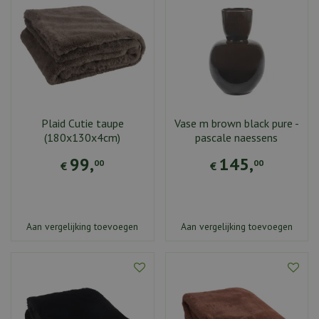
Plaid Cutie taupe
Vase m brown black pure -
(180x130x4cm)
pascale naessens
99
,
145
,
00
00
€
€
Aan vergelijking toevoegen
Aan vergelijking toevoegen