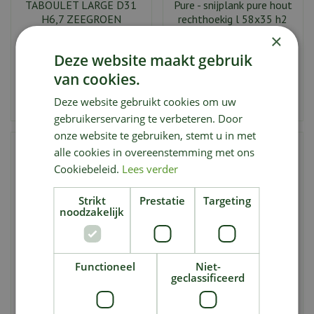
TABOULET LARGE D31
Pure - snijplank pure hout
H6,7 ZEEGROEN
rechthoekig l 58x35 h2
×
97
,
132
,
00
00
€
€
Deze website maakt gebruik
van cookies.
Deze website gebruikt cookies om uw
Aan vergelijking toevoegen
Aan vergelijking toevoegen
gebruikerservaring te verbeteren. Door
onze website te gebruiken, stemt u in met
alle cookies in overeenstemming met ons
Cookiebeleid.
Lees verder
Strikt
Prestatie
Targeting
noodzakelijk
Functioneel
Niet-
geclassificeerd
Serveerschaal op voet
Vase s brown black pure -
bruin La Mère
pascale naessens