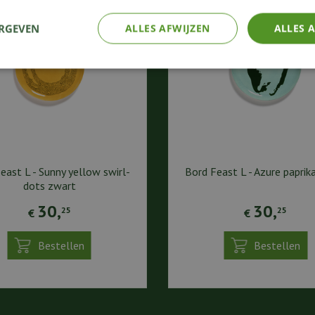
ERGEVEN
ALLES AFWIJZEN
ALLES 
east L - Sunny yellow swirl-
Bord Feast L - Azure paprik
dots zwart
30
,
30
,
25
25
€
€
Bestellen
Bestellen