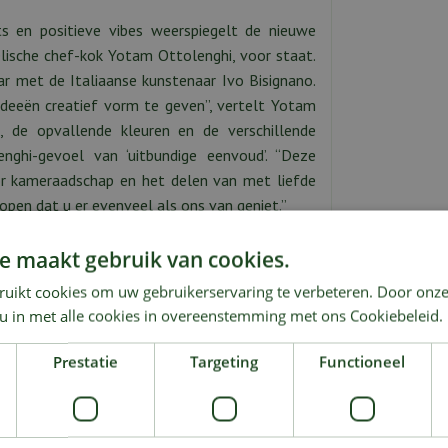
ts en positieve vibes weerspiegelt de nieuwe
aëlische chef-kok Yotam Ottolenghi, voor staat.
r met de Italiaanse kunstenaar Ivo Bisignano.
ideeën creatief vorm te geven”, vertelt Yotam
, de opvallende kleuren en de verschillende
nghi-gevoel van ‘uitbundige eenvoud’. “Deze
or kameraadschap en het delen van met liefde
open dat u er evenveel als ons van geniet.”
e maakt gebruik van cookies.
ruikt cookies om uw gebruikerservaring te verbeteren. Door onze
 u in met alle cookies in overeenstemming met ons Cookiebeleid.
Prestatie
Targeting
Functioneel
KIJK OOK EENS NAAR: