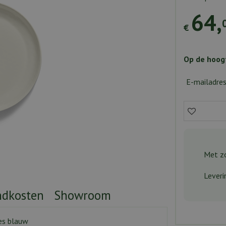
64
,
€
Op de hoogt
E-mailadre
Met zo
Leveri
ndkosten
Showroom
pes blauw