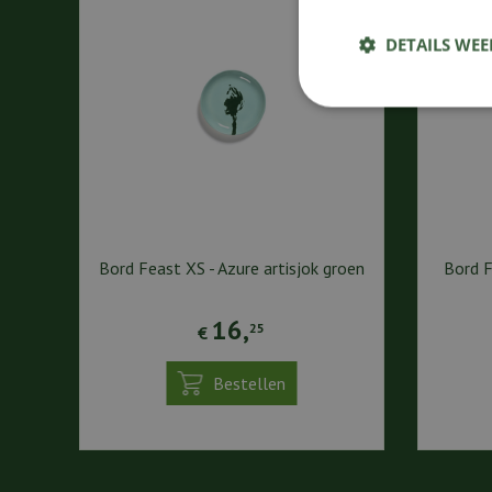
DETAILS WE
Bord Feast XS - Azure artisjok groen
Bord F
16
,
25
€
Bestellen