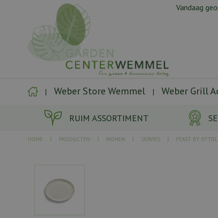
Ga
Vandaag ge
naar
content
Weber Store Wemmel
Weber Grill 
RUIM ASSORTIMENT
SE
HOME
PRODUCTEN
WONEN
SERVIES
FEAST BY OTTO