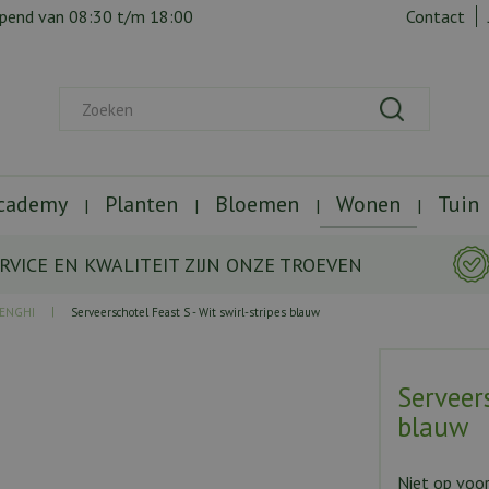
opend van
08:30
t/m
18:00
Contact
Academy
Planten
Bloemen
Wonen
Tuin
RVICE EN KWALITEIT ZIJN ONZE TROEVEN
LENGHI
Serveerschotel Feast S - Wit swirl-stripes blauw
Serveers
blauw
Niet op voo