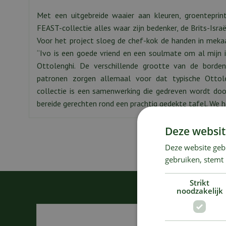
Met een uitgebreide waaier aan kleuren, groenteprin
FEAST-collectie alles waar zijn bedenker, de Brits-Isr
Voor het project sloeg de chef-kok de handen in mekaa
“Ivo is een goede vriend en een soulmate om al mijn 
Ottolenghi. De verschillende grootte van de borden
patronen zorgen allemaal voor dat typische Ottole
collectie is een samenwerking die gedreven wordt do
bereide gerechten rond een prachtig gedekte tafel. We h
Deze websit
Deze website geb
gebruiken, stemt
Strikt
noodzakelijk